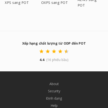
XPS sang POT
OXPS sang POT
POT
Xếp hạng chất lượng từ ODP đến POT
4.4
(16 phiếu bầu)
About
Security
Định dạng
Help