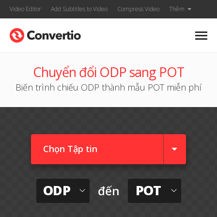
Video Editor
Add Subtitles to Video
Compress Video
Thêm
Chuyển đổi ODP sang POT
Biến trình chiếu ODP thành mẫu POT miễn phí
Chọn Tập tin
ODP
POT
đến