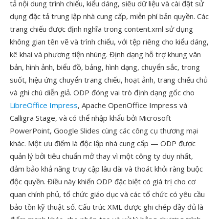
tả nội dung trình chiếu, kiểu dáng, siêu dữ liệu và cài đặt sử
dụng đặc tả trung lập nhà cung cấp, miễn phí bản quyền. Các
trang chiếu được định nghĩa trong content.xml sử dụng
không gian tên vẽ và trình chiếu, với tệp riêng cho kiểu dáng,
kê khai và phương tiện nhúng. Định dạng hỗ trợ khung văn
bản, hình ảnh, biểu đồ, bảng, hình dạng, chuyển sắc, trong
suốt, hiệu ứng chuyển trang chiếu, hoạt ảnh, trang chiếu chủ
và ghi chú diễn giả. ODP đóng vai trò định dạng gốc cho
LibreOffice Impress
, Apache OpenOffice Impress và
Calligra Stage, và có thể nhập khẩu bởi Microsoft
PowerPoint, Google Slides cùng các công cụ thương mại
khác. Một ưu điểm là độc lập nhà cung cấp — ODP được
quản lý bởi tiêu chuẩn mở thay vì một công ty duy nhất,
đảm bảo khả năng truy cập lâu dài và thoát khỏi ràng buộc
độc quyền. Điều này khiến ODP đặc biệt có giá trị cho cơ
quan chính phủ, tổ chức giáo dục và các tổ chức có yêu cầu
bảo tồn kỹ thuật số. Cấu trúc XML được ghi chép đầy đủ là