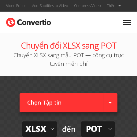
Video Editor
Add Subtitles to Video
Compress Video
Thêm
Chuyển đổi XLSX sang POT
Chuyển XLSX sang mẫu POT — công cụ trực
tuyến miễn phí
Chọn Tập tin
XLSX
POT
đến