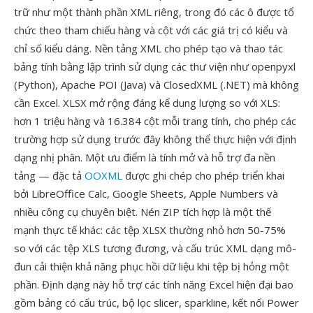
trữ như một thành phần XML riêng, trong đó các ô được tổ
chức theo tham chiếu hàng và cột với các giá trị có kiểu và
chỉ số kiểu dáng. Nền tảng XML cho phép tạo và thao tác
bảng tính bằng lập trình sử dụng các thư viện như openpyxl
(Python), Apache POI (Java) và ClosedXML (.NET) mà không
cần Excel. XLSX mở rộng đáng kể dung lượng so với XLS:
hơn 1 triệu hàng và 16.384 cột mỗi trang tính, cho phép các
trường hợp sử dụng trước đây không thể thực hiện với định
dạng nhị phân. Một ưu điểm là tính mở và hỗ trợ đa nền
tảng — đặc tả
OOXML
được ghi chép cho phép triển khai
bởi LibreOffice Calc, Google Sheets, Apple Numbers và
nhiều công cụ chuyên biệt. Nén ZIP tích hợp là một thế
mạnh thực tế khác: các tệp XLSX thường nhỏ hơn 50-75%
so với các tệp XLS tương đương, và cấu trúc XML dạng mô-
đun cải thiện khả năng phục hồi dữ liệu khi tệp bị hỏng một
phần. Định dạng này hỗ trợ các tính năng Excel hiện đại bao
gồm bảng có cấu trúc, bộ lọc slicer, sparkline, kết nối Power