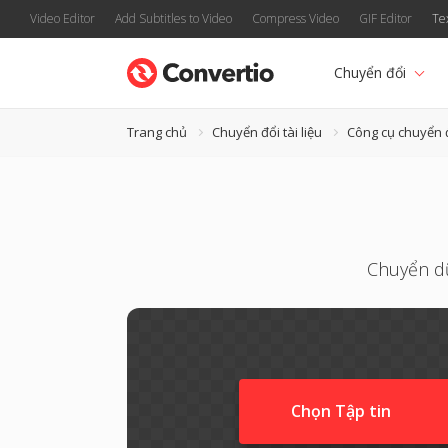
Video Editor
Add Subtitles to Video
Compress Video
GIF Editor
Te
Chuyển đổi
Trang chủ
Chuyển đổi tài liệu
Công cụ chuyển 
Chuyển dữ
Chọn Tập tin