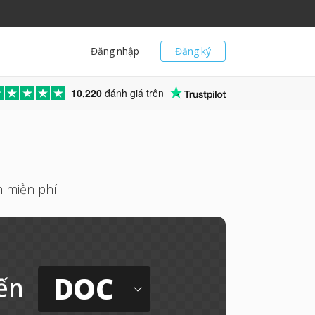
Đăng nhập
Đăng ký
10,220
đánh giá trên
n miễn phí
DOC
ến