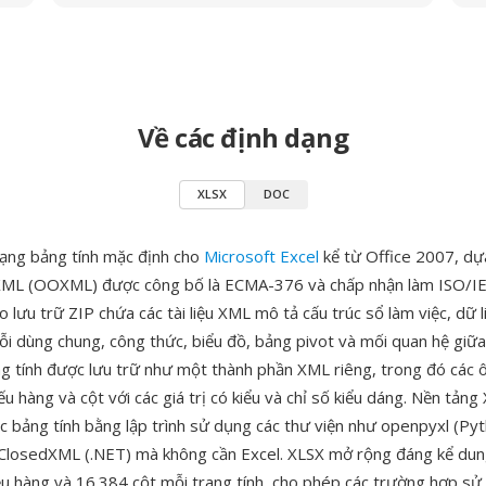
Về các định dạng
XLSX
DOC
dạng bảng tính mặc định cho
Microsoft Excel
kể từ Office 2007, dự
XML (OOXML) được công bố là ECMA-376 và chấp nhận làm ISO/I
o lưu trữ ZIP chứa các tài liệu XML mô tả cấu trúc sổ làm việc, dữ li
uỗi dùng chung, công thức, biểu đồ, bảng pivot và mối quan hệ giữa
ng tính được lưu trữ như một thành phần XML riêng, trong đó các 
u hàng và cột với các giá trị có kiểu và chỉ số kiểu dáng. Nền tản
ác bảng tính bằng lập trình sử dụng các thư viện như openpyxl (Py
 ClosedXML (.NET) mà không cần Excel. XLSX mở rộng đáng kể dun
iệu hàng và 16.384 cột mỗi trang tính, cho phép các trường hợp s