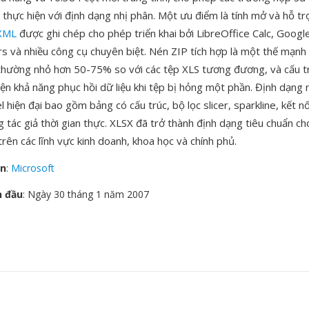
 thực hiện với định dạng nhị phân. Một ưu điểm là tính mở và hỗ tr
XML
được ghi chép cho phép triển khai bởi LibreOffice Calc, Googl
 và nhiều công cụ chuyên biệt. Nén ZIP tích hợp là một thế mạnh 
thường nhỏ hơn 50-75% so với các tệp XLS tương đương, và cấu 
ện khả năng phục hồi dữ liệu khi tệp bị hỏng một phần. Định dạng 
l hiện đại bao gồm bảng có cấu trúc, bộ lọc slicer, sparkline, kết 
tác giả thời gian thực. XLSX đã trở thành định dạng tiêu chuẩn ch
 trên các lĩnh vực kinh doanh, khoa học và chính phủ.
ển
:
Microsoft
n đầu
: Ngày 30 tháng 1 năm 2007