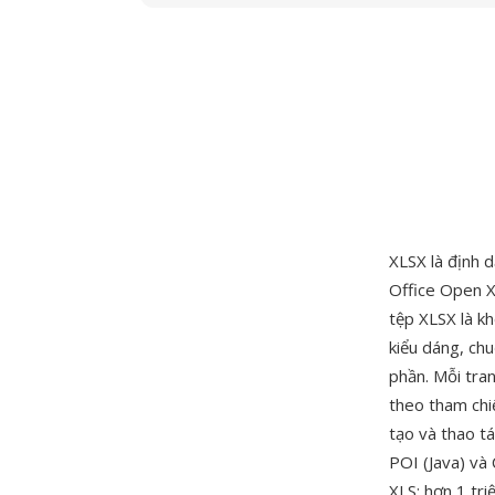
XLSX là định 
Office Open 
tệp XLSX là kh
kiểu dáng, ch
phần. Mỗi tra
theo tham chiế
tạo và thao t
POI (Java) và
XLS: hơn 1 tr