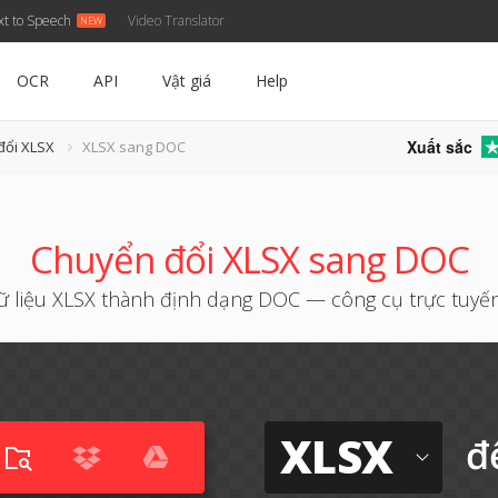
xt to Speech
Video Translator
OCR
API
Vật giá
Help
Xuất sắc
đổi XLSX
XLSX sang DOC
Chuyển đổi XLSX sang DOC
 liệu XLSX thành định dạng DOC — công cụ trực tuyế
XLSX
đ