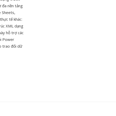
ợ đa nền tảng
e Sheets,
thực tế khác:
trúc XML dạng
này hỗ trợ các
nối Power
o trao đổi dữ