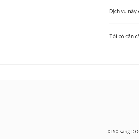
Dịch vụ này 
Tôi có cần c
XLSX sang DO