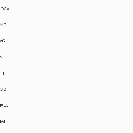
DOCX
PNG
SVG
PSD
RTF
PDB
IXEL
MAP