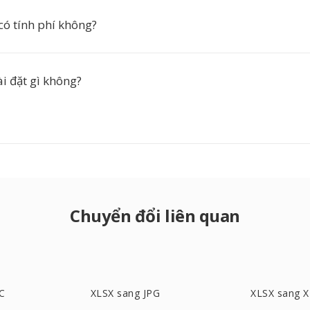
có tính phí không?
ài đặt gì không?
Chuyển đổi liên quan
C
XLSX sang JPG
XLSX sang 