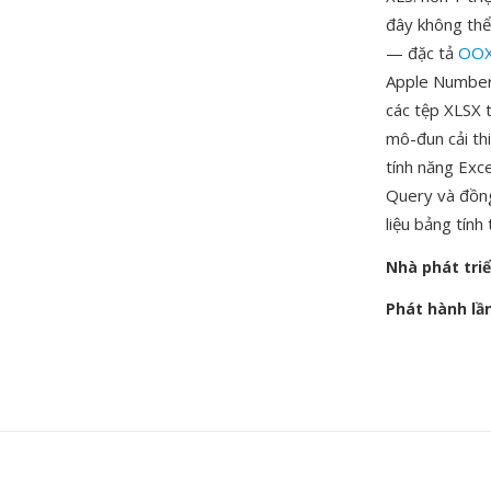
đây không thể
— đặc tả
OO
Apple Numbers
các tệp XLSX 
mô-đun cải thi
tính năng Exce
Query và đồng 
liệu bảng tính
Nhà phát tri
Phát hành lầ