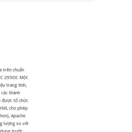
a trên chuẩn
EC 29500. Một
ệu trang tính,
 các thành
ô được tổ chức
g XML cho phép
thon), Apache
g lượng so với
ử dụng trước