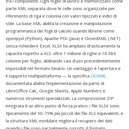
tra i componenti. Ogni foglio di lavoro è memorizzato come
parte XML separata dove le celle sono organizzate per
riferimento di riga e colonna con valori tipizzati e indici di
stile. La base XML abilita la creazione e manipolazione
programmatica dei fogli di calcolo usando librerie come
openpyxl (Python), Apache POI (Java) e ClosedXML (.NET)
senza richiedere Excel. XLSX ha ampliato drasticamente la
capacità rispetto a XLS: oltre 1 milione di righe e 16.384
colonne per foglio, abilitando casi d'uso precedentemente
impossibili nel formato binario. Un vantaggio è l'apertura e
il supporto multipiattaforma — la specifica
OOXML
documentata abilita l'implementazione da parte di
LibreOffice Calc, Google Sheets, Apple Numbers e
numerosi strumenti specializzati. La compressione ZIP
integrata è un altro punto di forza pratico: i file XLSX sono
tipicamente del 50-75% più piccoli dei file XLS equivalenti, e
la struttura XML modulare migliora il recupero dei dati
quando i file sono parzialmente corrotti. Il formato