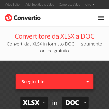
Video Editor
Add Subtitles to Video
Compress Video
Altro
Convertitore da XLSX a DOC
Converti dati XLSX in formato DOC — strumento
online gratuito
Scegli i file
XLSX
DOC
in