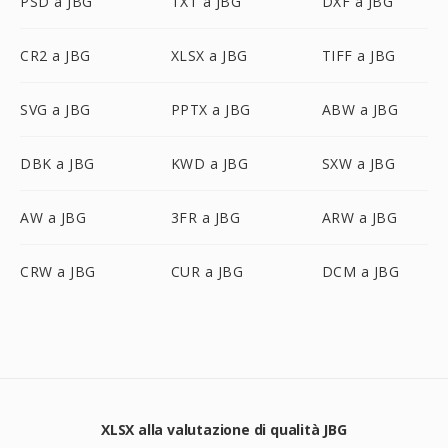
PSD a JBG
TXT a JBG
DXF a JBG
CR2 a JBG
XLSX a JBG
TIFF a JBG
SVG a JBG
PPTX a JBG
ABW a JBG
DBK a JBG
KWD a JBG
SXW a JBG
AW a JBG
3FR a JBG
ARW a JBG
CRW a JBG
CUR a JBG
DCM a JBG
XLSX alla valutazione di qualità JBG