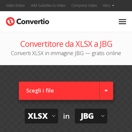
Video Editor
Add Subtitles to Video
Compress Video
Altro
Convertitore da XLSX a JBG
Converti XLSX in immagine JBG — gratis online
Scegli i file
XLSX
JBG
in