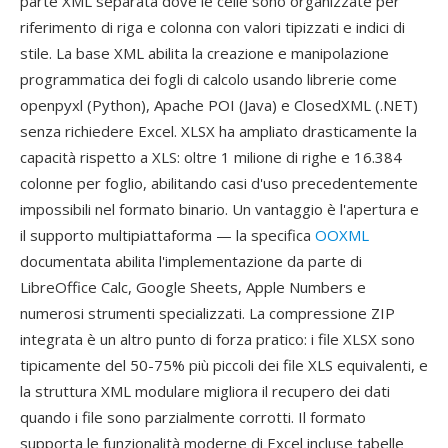
parte XML separata dove le celle sono organizzate per
riferimento di riga e colonna con valori tipizzati e indici di
stile. La base XML abilita la creazione e manipolazione
programmatica dei fogli di calcolo usando librerie come
openpyxl (Python), Apache POI (Java) e ClosedXML (.NET)
senza richiedere Excel. XLSX ha ampliato drasticamente la
capacità rispetto a XLS: oltre 1 milione di righe e 16.384
colonne per foglio, abilitando casi d'uso precedentemente
impossibili nel formato binario. Un vantaggio è l'apertura e
il supporto multipiattaforma — la specifica
OOXML
documentata abilita l'implementazione da parte di
LibreOffice Calc, Google Sheets, Apple Numbers e
numerosi strumenti specializzati. La compressione ZIP
integrata è un altro punto di forza pratico: i file XLSX sono
tipicamente del 50-75% più piccoli dei file XLS equivalenti, e
la struttura XML modulare migliora il recupero dei dati
quando i file sono parzialmente corrotti. Il formato
supporta le funzionalità moderne di Excel incluse tabelle