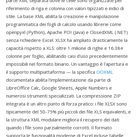
parte XML separata dove le celle sono organizzate per
riferimento di riga e colonna con valori tipizzati e indici di
stile. La base XML abilita la creazione e manipolazione
programmatica dei fogli di calcolo usando librerie come
openpyxl (Python), Apache POI (Java) e ClosedXML (.NET)
senza richiedere Excel. XLSX ha ampliato drasticamente la
capacità rispetto a XLS: oltre 1 milione di righe e 16.384
colonne per foglio, abilitando casi d'uso precedentemente
impossibili nel formato binario. Un vantaggio è l'apertura e
il supporto multipiattaforma — la specifica
OOXML
documentata abilita l'implementazione da parte di
LibreOffice Calc, Google Sheets, Apple Numbers e
numerosi strumenti specializzati. La compressione ZIP
integrata è un altro punto di forza pratico: i file XLSX sono
tipicamente del 50-75% più piccoli dei file XLS equivalenti, e
la struttura XML modulare migliora il recupero dei dati
quando i file sono parzialmente corrotti. Il formato
supporta le funzionalità moderne di Excel incluse tabelle