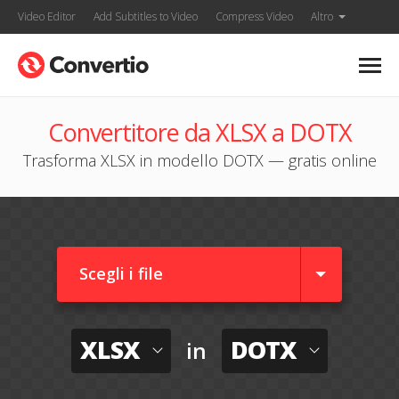
Video Editor
Add Subtitles to Video
Compress Video
Altro
Convertitore da XLSX a DOTX
Trasforma XLSX in modello DOTX — gratis online
Scegli i file
XLSX
DOTX
in