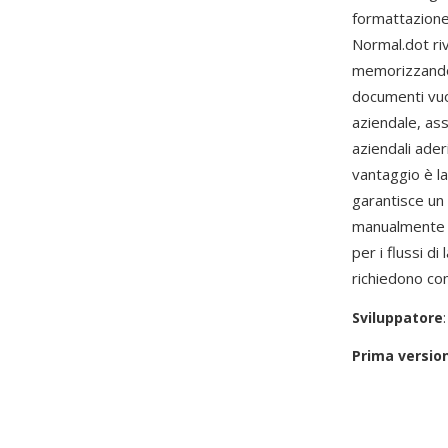
formattazione
Normal.dot ri
memorizzando s
documenti vuo
aziendale, ass
aziendali ade
vantaggio è l
garantisce un 
manualmente s
per i flussi d
richiedono com
Sviluppatore
Prima versio