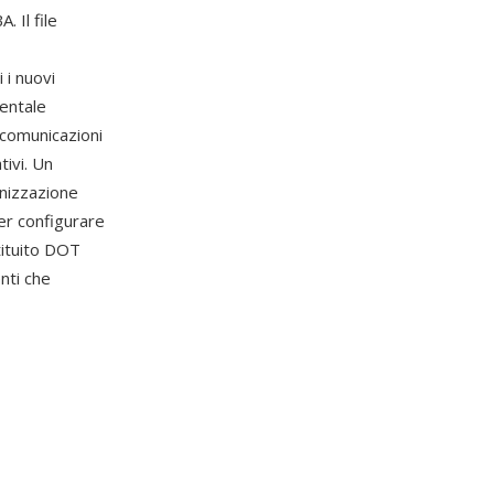
 Il file
 i nuovi
mentale
e comunicazioni
ivi. Un
anizzazione
er configurare
ituito DOT
enti che