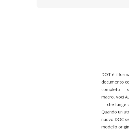
DOT è il form
documento co
completo — sti
macro, voci Au
— che funge d
Quando un ut
nuovo DOC senz
modello origin