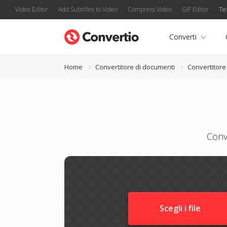
Video Editor
Add Subtitles to Video
Compress Video
GIF Editor
Te
Converti
Home
Convertitore di documenti
Convertitor
Conve
Scegli i file