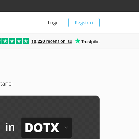
Login
Registrati
10,220
recensioni su
tanei
DOTX
in