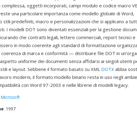
 complessa, oggetti incorporati, campi modulo e codice macro VBA.
veste una particolare importanza come modello globale di Word,
tili predefiniti, macro e personalizzazioni che si applicano a tutti
ti. I modelli DOT sono diventati essenziali per la gestione docu
icurando che contratti legali, lettere commerciali, report tecnici 
rissero in modo coerente agli standard di formattazione organizzat
a coerenza di marca e conformità — distribuire file DOT in un'org
aspetto uniforme dei documenti senza affidarsi ai singoli utenti p
tili e layout. Sebbene il formato basato su XML
DOTX
abbia sost
i lavoro moderni, il formato modello binario resta in uso negli ambi
patibilità con Word 97-2003 e nelle librerie di modelli legacy.
:
Microsoft
ne
: 1997