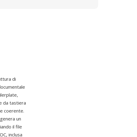
uttura di
 documentale
ilerplate,
e da tastiera
ne coerente.
 genera un
ndo il file
DOC, inclusa