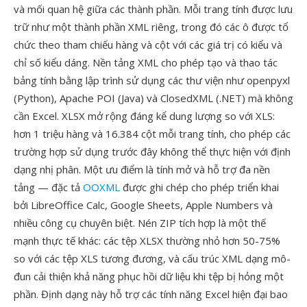
và mối quan hệ giữa các thành phần. Mỗi trang tính được lưu
trữ như một thành phần XML riêng, trong đó các ô được tổ
chức theo tham chiếu hàng và cột với các giá trị có kiểu và
chỉ số kiểu dáng. Nền tảng XML cho phép tạo và thao tác
bảng tính bằng lập trình sử dụng các thư viện như openpyxl
(Python), Apache POI (Java) và ClosedXML (.NET) mà không
cần Excel. XLSX mở rộng đáng kể dung lượng so với XLS:
hơn 1 triệu hàng và 16.384 cột mỗi trang tính, cho phép các
trường hợp sử dụng trước đây không thể thực hiện với định
dạng nhị phân. Một ưu điểm là tính mở và hỗ trợ đa nền
tảng — đặc tả
OOXML
được ghi chép cho phép triển khai
bởi LibreOffice Calc, Google Sheets, Apple Numbers và
nhiều công cụ chuyên biệt. Nén ZIP tích hợp là một thế
mạnh thực tế khác: các tệp XLSX thường nhỏ hơn 50-75%
so với các tệp XLS tương đương, và cấu trúc XML dạng mô-
đun cải thiện khả năng phục hồi dữ liệu khi tệp bị hỏng một
phần. Định dạng này hỗ trợ các tính năng Excel hiện đại bao