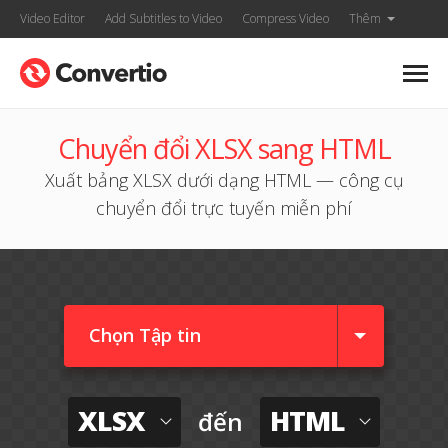
Video Editor
Add Subtitles to Video
Compress Video
Thêm
Chuyển đổi XLSX sang HTML
Xuất bảng XLSX dưới dạng HTML — công cụ
chuyển đổi trực tuyến miễn phí
Chọn Tập tin
XLSX
HTML
đến