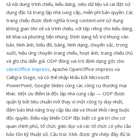
tả nội dung trình chiếu, kiểu dáng, siêu dữ liệu và cài đặt sử
dụng đặc tả trung lập nhà cung cấp, miễn phí bản quyền. Các
trang chiếu được định nghĩa trong content.xml sử dụng
không gian tên vẽ và trình chiếu, với tệp riêng cho kiểu dáng,
kê khai và phương tiện nhúng. Định dạng hỗ trợ khung văn
bản, hình ảnh, biểu đồ, bảng, hình dạng, chuyển sắc, trong
suốt, hiệu ứng chuyển trang chiếu, hoạt ảnh, trang chiếu chủ
và ghi chú diễn giả. ODP đóng vai trò định dạng gốc cho
LibreOffice Impress
, Apache OpenOffice Impress và
Calligra Stage, và có thể nhập khẩu bởi Microsoft
PowerPoint, Google Slides cùng các công cụ thương mại
khác. Một ưu điểm là độc lập nhà cung cấp — ODP được
quản lý bởi tiêu chuẩn mở thay vì một công ty duy nhất,
đảm bảo khả năng truy cập lâu dài và thoát khỏi ràng buộc
độc quyền. Điều này khiến ODP đặc biệt có giá trị cho cơ
quan chính phủ, tổ chức giáo dục và các tổ chức có yêu cầu
bảo tồn kỹ thuật số. Cấu trúc XML được ghi chép đầy đủ là