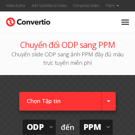
Video Editor
Add Subtitles to Video
Compress Video
Thêm
Chuyển đổi ODP sang PPM
Chuyển slide ODP sang ảnh PPM đầy đủ màu
trực tuyến miễn phí
Chọn Tập tin
ODP
PPM
đến