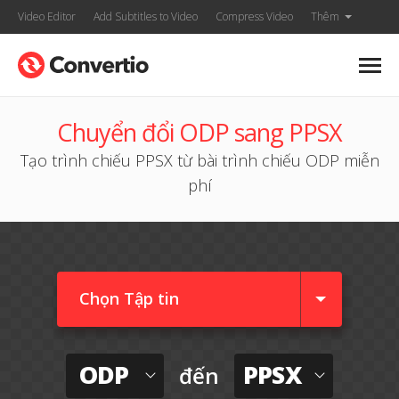
Video Editor
Add Subtitles to Video
Compress Video
Thêm
Chuyển đổi ODP sang PPSX
Tạo trình chiếu PPSX từ bài trình chiếu ODP miễn
phí
Chọn Tập tin
ODP
PPSX
đến