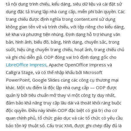
tả nội dung trình chiếu, kiểu dáng, siêu dữ liệu và cài đặt sử
dụng đặc tả trung lập nhà cung cấp, miễn phí bản quyền. Các
trang chiếu được định nghĩa trong content.xml sử dụng
không gian tên vẽ và trình chiếu, với tệp riêng cho kiểu dáng,
kê khai và phương tiện nhúng. Định dạng hỗ trợ khung văn
bản, hình ảnh, biểu đồ, bảng, hình dạng, chuyển sắc, trong
suốt, hiệu ứng chuyển trang chiếu, hoạt ảnh, trang chiếu chủ
và ghi chú diễn giả. ODP đóng vai trò định dạng gốc cho
LibreOffice Impress
, Apache OpenOffice Impress và
Calligra Stage, và có thể nhập khẩu bởi Microsoft
PowerPoint, Google Slides cùng các công cụ thương mại
khác. Một ưu điểm là độc lập nhà cung cấp — ODP được
quản lý bởi tiêu chuẩn mở thay vì một công ty duy nhất,
đảm bảo khả năng truy cập lâu dài và thoát khỏi ràng buộc
độc quyền. Điều này khiến ODP đặc biệt có giá trị cho cơ
quan chính phủ, tổ chức giáo dục và các tổ chức có yêu cầu
bảo tồn kỹ thuật số. Cấu trúc XML được ghi chép đầy đủ là