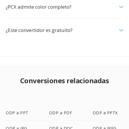
¿PCX admite color completo?
¿Este convertidor es gratuito?
Conversiones relacionadas
ODP a PPT
ODP a PDF
ODP a PPTX
ODP a JPG
ODP a DOC
ODP a JPEG