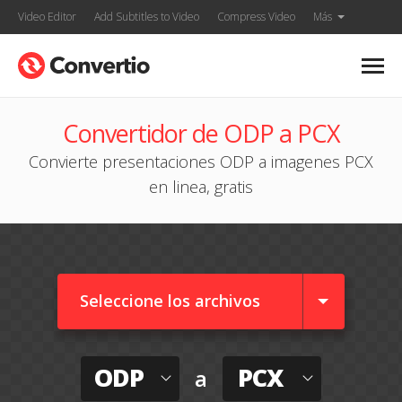
Video Editor
Add Subtitles to Video
Compress Video
Más
Convertidor de ODP a PCX
Convierte presentaciones ODP a imagenes PCX
en linea, gratis
Seleccione los archivos
ODP
PCX
a