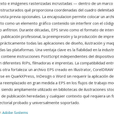
texto e imágenes rasterizadas incrustadas — dentro de un marco
structurados qué proporciona coordenadas del cuadro delimitad
 vista previa opcionales. La encapsulacion permite colocar un arc
o como un elemento gráfico contenido sin interferir con el códig
 anfitrion. Durante décadas, EPS sirvio como el formato de inte
a publicación profesional, la preimpresión y la producción de impre
prácticamente todas las aplicaciones de diseño, ilustración y ma
as las plataformas. Una ventaja clave es la fiabilidad en la indust
contiene instrucciones PostScript independientes del dispositivo,
n diferentes RIPs, filmadoras e imprentas. La compatibilidad entr
s otra fortaleza: un archivo EPS creado en Illustrator, CorelDRA
se en QuarkXPress, InDesign o Word sin requerir la aplicación de
 reemplazado en gran medida a EPS en los flujos de trabajo mo
 siendo ampliamente utilizado en bibliotecas de ilustraciones stoc
s de publicación heredadas y cualquier contexto qué requiera un 
ectorial probado y universalmente soportado.
r
:
Adobe Systems