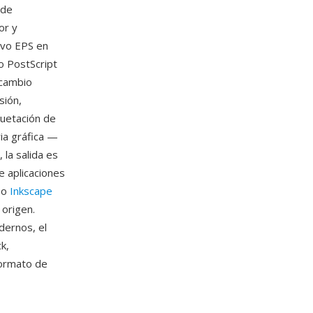
 de
or y
hivo EPS en
o PostScript
rcambio
sión,
quetación de
ria gráfica —
 la salida es
e aplicaciones
W o
Inkscape
 origen.
dernos, el
k,
formato de