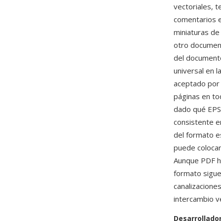
vectoriales, 
comentarios e
miniaturas de
otro document
del documento
universal en l
aceptado por 
páginas en tod
dado qué EPS 
consistente e
del formato e
puede colocar
Aunque PDF ha
formato sigue
canalizacione
intercambio v
Desarrollado