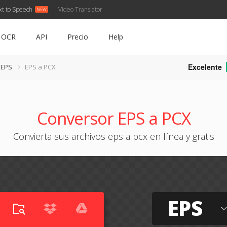
xt to Speech
Video Translator
OCR
API
Precio
Help
Excelente
 EPS
EPS a PCX
Conversor EPS a PCX
Convierta sus archivos eps a pcx en línea y gratis
EPS