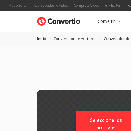
Video Editor
Add Subtitles to Video
Compress Video
GIF Editor
Te
Convertir
Inicio
Convertidor de vectores
Convertidor de
Seleccione los
archivos