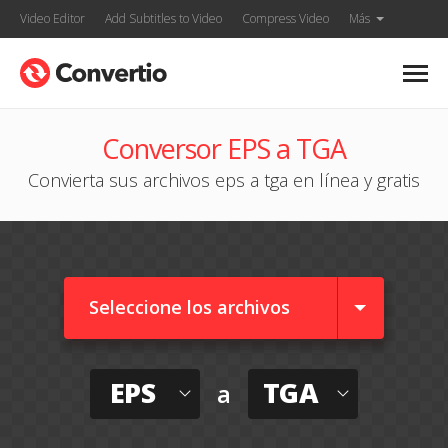
Video Editor
Add Subtitles to Video
Compress Video
Más
Conversor EPS a TGA
Convierta sus archivos eps a tga en línea y gratis
Seleccione los archivos
EPS
TGA
a