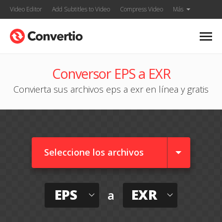
Video Editor
Add Subtitles to Video
Compress Video
Más
Conversor EPS a EXR
Convierta sus archivos eps a exr en línea y gratis
Seleccione los archivos
EPS
EXR
a