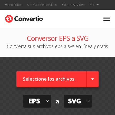
Video Editor
Add Subtitles to Video
Compress Video
Más
Conversor EPS a SVG
Convierta sus archivos eps a svg en línea y gratis
Seleccione los archivos
EPS
SVG
a