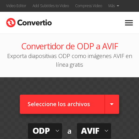
Video Editor
Add Subtitles to Video
Compress Video
Más
Convertidor de ODP a AVIF
Exporta diapositivas ODP como imágenes AVIF en
línea gratis
Seleccione los archivos
ODP
AVIF
a