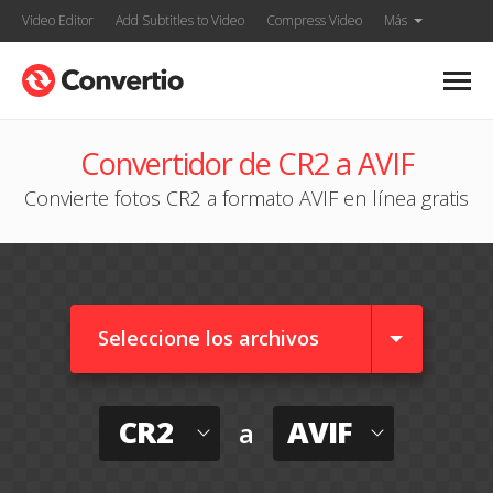
Video Editor
Add Subtitles to Video
Compress Video
Más
Convertidor de CR2 a AVIF
Convierte fotos CR2 a formato AVIF en línea gratis
Seleccione los archivos
CR2
AVIF
a