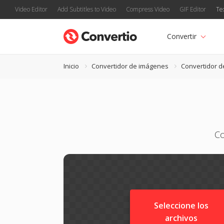
Video Editor
Add Subtitles to Video
Compress Video
GIF Editor
Te
Convertir
Inicio
Convertidor de imágenes
Convertidor 
Co
Seleccione los
archivos