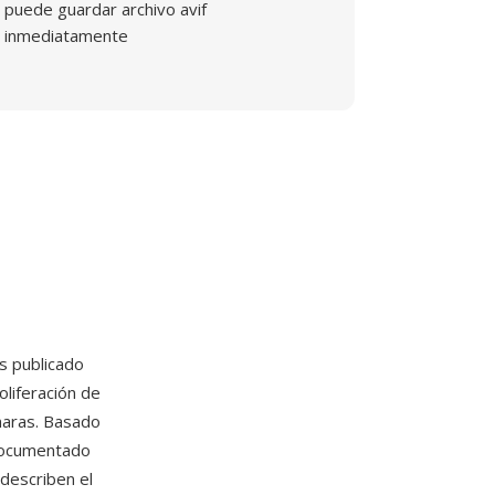
puede guardar archivo avif
inmediatamente
s publicado
liferación de
maras. Basado
 documentado
describen el