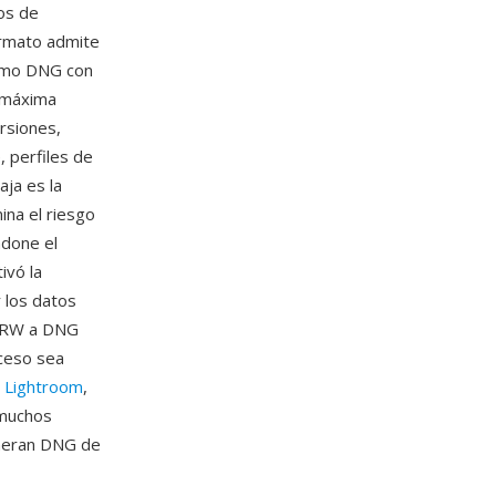
ros de
ormato admite
como DNG con
 máxima
ersiones,
 perfiles de
ja es la
ina el riesgo
ndone el
ivó la
 los datos
 ARW a DNG
oceso sea
e
Lightroom
,
 muchos
eneran DNG de