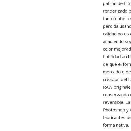
patrón de filt
renderizado p
tanto datos c
pérdida usan
calidad no es 
añadiendo sop
color mejorad
fiabilidad arc
de qué el for
mercado o dej
creación del 
RAW originale
conservando o
reversible. L
Photoshop y 
fabricantes d
forma nativa.