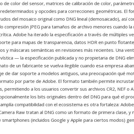
ro de color del sensor, matrices de calibración de color, parámet
redeterminados y opcodes para correcciones geométricas. El f
rudos del mosaico original como DNG lineal (demosaicado), así 
do compresión JPEG para tamaños de archivo menores cuando la
crítica. Adobe ha iterado la especificación a través de múltiples v
orte para mapas de transparencia, datos HDR en punto flotante,
os y máscaras semánticas en revisiones más recientes. Una venta
hivística — la especificación publicada y no propietaria de DNG elim
mato de un fabricante se vuelva ilegible cuando esa empresa aba
e de dar soporte a modelos antiguos, una preocupación qué mot
formato por parte de Adobe. El formato también permite incrustar
s, permitiendo a los usuarios convertir sus archivos CR2, NEF o
pcionalmente los bits originales dentro del DNG para qué el pr
a amplía compatibilidad con el ecosistema es otra fortaleza: Adob
Camera Raw tratan al DNG como un formato de primera clase, y
e smartphones (incluidos Google y Apple para ciertos modos) g