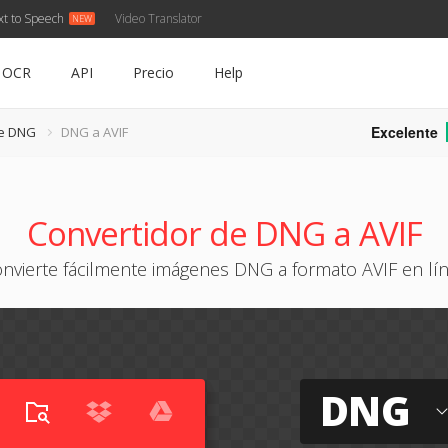
xt to Speech
Video Translator
OCR
API
Precio
Help
Excelente
de DNG
DNG a AVIF
Convertidor de DNG a AVIF
nvierte fácilmente imágenes DNG a formato AVIF en lí
DNG