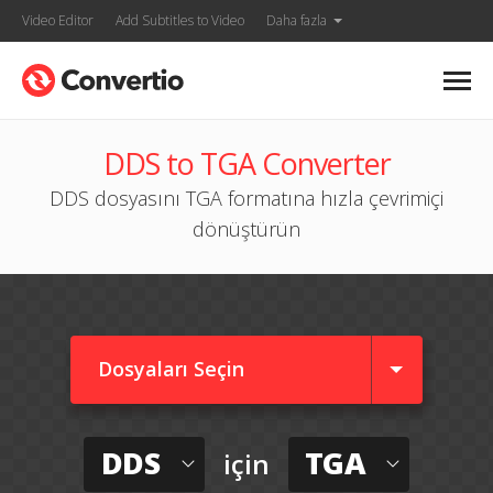
Video Editor
Add Subtitles to Video
Daha fazla
DDS to TGA Converter
DDS dosyasını TGA formatına hızla çevrimiçi
dönüştürün
Dosyaları Seçin
DDS
TGA
için