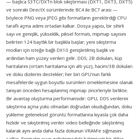
— başlıca S3TC/DXTn blok sıkıştırması (DXT1, DXT3, DXT5)
ve sonraki DirectX sürümlerinde BC4 ile BC7 arası —
böylece PNG veya JPEG gibi formatların gerektirdiği CPU
taraflı açma adımı ortadan kalkar. Dosya yapısı, bir sihirli
sayı ve genişlik, yükseklik, piksel formatı, mipmap sayısını
belirten 124 baytlık bir başlıkla başlar; yeni sıkıştırma
modları için isteğe bağlı DX10 genişletilmiş başlık ve
ardından ham yüzey verileri gelir. DDS; 2B dokuları, küp
haritalarını (ortam haritalama için altı yüz), hacim/3B dokuları
ve doku dizilerini destekler; her biri GPU'nun farklı
mesafelerde uygun boyutlu sürümleri örneklemesine olanak
tanıyan önceden hesaplanmış mipmap zincirleriyle birlikte.
Bir avantajı oluşturma performansıdır: GPU, DDS verilerini
sıkıştırma açma yükü olmadan doğrudan okuduğundan, doku
yükleme geleneksel görüntü formatlarına kıyasla çok daha
hızlıdır ve sıkıştırılmış veriler video belleğinde sıkıştırılmış
kalarak aynı anda daha fazla dokunun VRAM'e sığmasını
sağlar. Formatın oyun geliştirmedeki hakimiyeti bir diğer