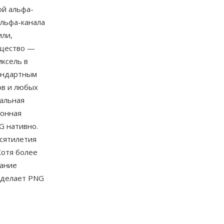
ой альфа-
альфа-канала
или,
ущество —
ксель в
тандартным
ов и любых
сальная
ионная
G нативно.
сятилетия
Хотя более
тание
 делает PNG