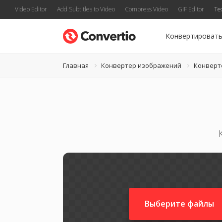
Video Editor
Add Subtitles to Video
Compress Video
GIF Editor
Te
Конвертироват
Главная
Конвертер изображений
Конверт
Выберите файлы