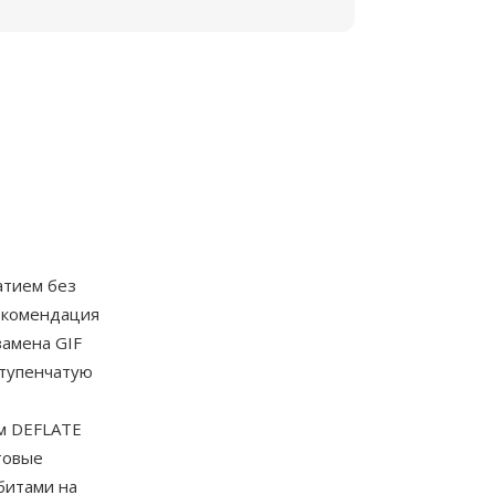
атием без
екомендация
замена GIF
ступенчатую
тм DEFLATE
товые
битами на