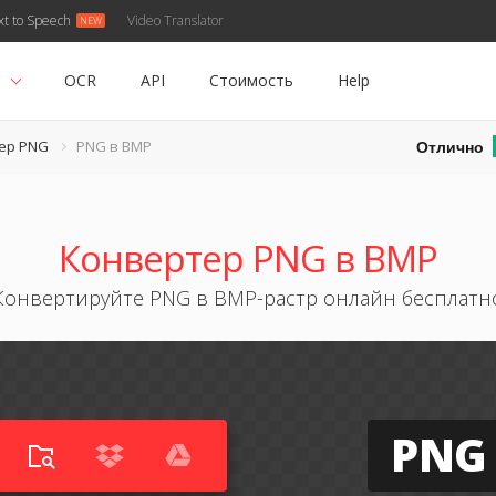
xt to Speech
Video Translator
ь
OCR
API
Стоимость
Help
Отлично
ер PNG
PNG в BMP
Конвертер PNG в BMP
Конвертируйте PNG в BMP-растр онлайн бесплатн
PNG