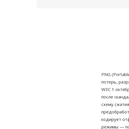
PNG (Portabl
потерь, раз
W3C 1 октябр
после сканда
схему сжати
предобработк
кодирует от
режимы — пол