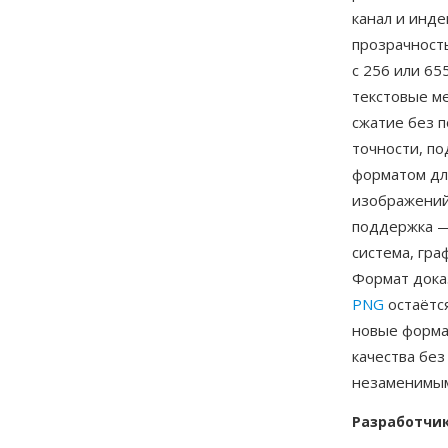
канал и инде
прозрачность
с 256 или 65
текстовые м
сжатие без п
точности, п
форматом дл
изображений
поддержка —
система, гра
Формат дока
PNG
остаётс
новые формат
качества без
незаменимы
Разработчи