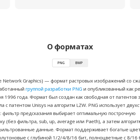
О форматах
PNG
BMP
e Network Graphics) — формат растровых изображений со сж
работанный
группой разработки PNG
и опубликованный как р
я 1996 года. Формат был создан как свободная от патентов 
ла с патентом Unisys на алгоритм LZW. PNG использует двух
я: фильтр предсказания выбирает оптимальную построчную
у (без фильтра, sub, up, average или Paeth), а затем алгори
фильтрованные данные. Формат поддерживает богатые цве
утоновые с глубиной 1/2/4/8/16 бит, полноцветные с 8/16 