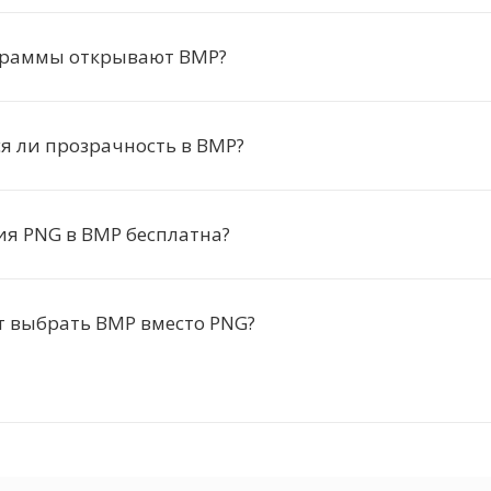
граммы открывают BMP?
я ли прозрачность в BMP?
я PNG в BMP бесплатна?
т выбрать BMP вместо PNG?