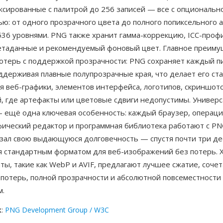
ксированные с палитрой до 256 записей — все с опциональн
ю: от одного прозрачного цвета до полного попиксельного 
536 уровнями. PNG также хранит гамма-коррекцию, ICC-проф
етаданные и рекомендуемый фоновый цвет. Главное преим
отерь с поддержкой прозрачности: PNG сохраняет каждый пи
оддерживая плавные полупрозрачные края, что делает его с
я веб-графики, элементов интерфейса, логотипов, скриншот
, где артефакты или цветовые сдвиги недопустимы. Универ
 ещё одна ключевая особенность: каждый браузер, операц
фический редактор и программная библиотека работают с PN
зал свою выдающуюся долговечность — спустя почти три де
я стандартным форматом для веб-изображений без потерь. 
ы, такие как WebP и AVIF, предлагают лучшее сжатие, соче
 потерь, полной прозрачности и абсолютной повсеместности
м.
к
:
PNG Development Group / W3C