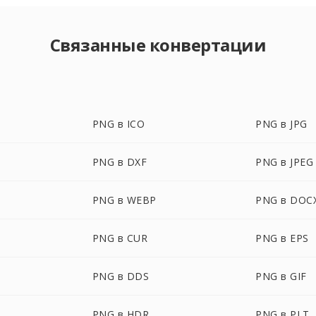
Связанные конвертации
PNG в ICO
PNG в JPG
PNG в DXF
PNG в JPEG
PNG в WEBP
PNG в DOC
PNG в CUR
PNG в EPS
PNG в DDS
PNG в GIF
PNG в HDR
PNG в PLT