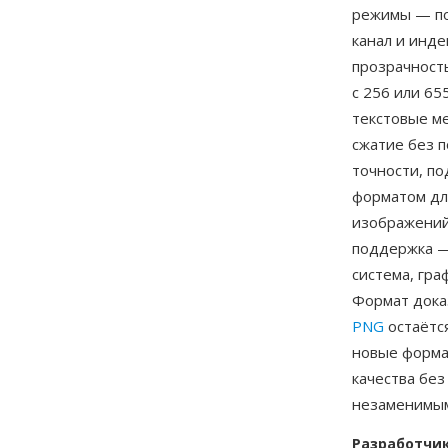
режимы — пол
канал и инде
прозрачность
с 256 или 65
текстовые м
сжатие без п
точности, п
форматом дл
изображений
поддержка —
система, гра
Формат дока
PNG
остаётс
новые формат
качества без
незаменимы
Разработчи