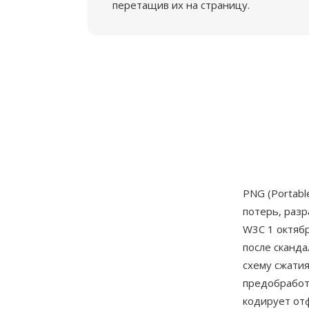
перетащив их на страницу.
PNG (Portabl
потерь, раз
W3C 1 октябр
после сканда
схему сжати
предобработк
кодирует от