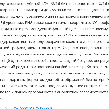
утоновые с глубиной 1/2/4/8/16 бит, полноцветные с 8/16 
ксированные с палитрой до 256 записей — все с опциональн
ю: от одного прозрачного цвета до полного попиксельного 
536 уровнями. PNG также хранит гамма-коррекцию, ICC-проф
етаданные и рекомендуемый фоновый цвет. Главное преим
отерь с поддержкой прозрачности: PNG сохраняет каждый пи
оддерживая плавные полупрозрачные края, что делает его с
я веб-графики, элементов интерфейса, логотипов, скриншот
, где артефакты или цветовые сдвиги недопустимы. Универ
 ещё одна ключевая особенность: каждый браузер, операц
фический редактор и программная библиотека работают с PN
зал свою выдающуюся долговечность — спустя почти три де
я стандартным форматом для веб-изображений без потерь. 
ы, такие как WebP и AVIF, предлагают лучшее сжатие, соче
 потерь, полной прозрачности и абсолютной повсеместности
м.
к
:
PNG Development Group / W3C