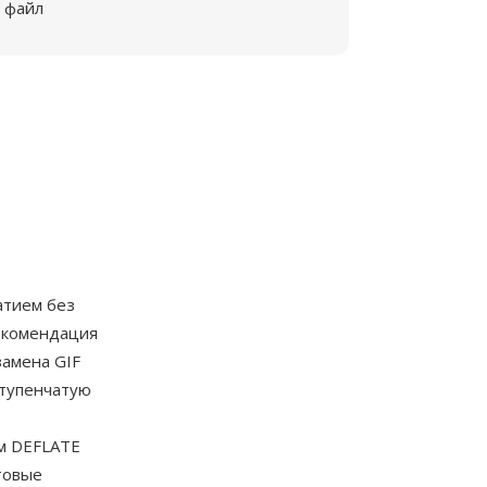
файл
атием без
екомендация
замена GIF
ступенчатую
тм DEFLATE
товые