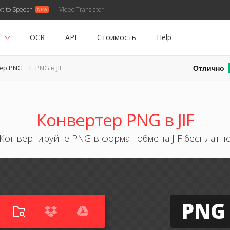
xt to Speech
Video Translator
ь
OCR
API
Стоимость
Help
Отлично
ер PNG
PNG в JIF
Конвертер PNG в JIF
Конвертируйте PNG в формат обмена JIF бесплатн
PNG