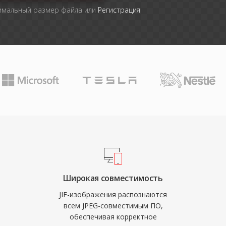
симальный размер файла или
Регистрация
Широкая совместимость
JIF-изображения распознаются
всем JPEG-совместимым ПО,
обеспечивая корректное