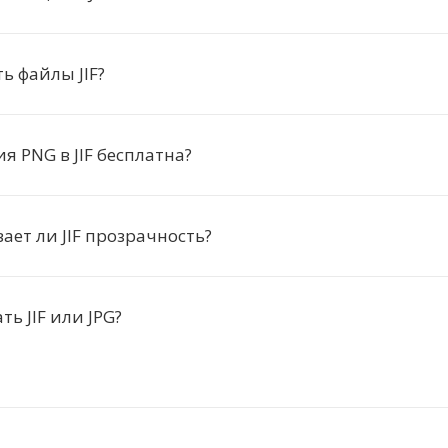
ь файлы JIF?
я PNG в JIF бесплатна?
ет ли JIF прозрачность?
ь JIF или JPG?