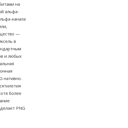
битами на
ой альфа-
альфа-канала
или,
ущество —
ксель в
тандартным
ов и любых
сальная
ионная
G нативно.
сятилетия
Хотя более
тание
 делает PNG