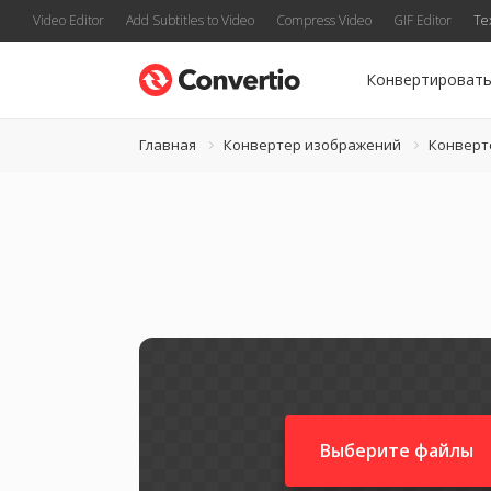
Video Editor
Add Subtitles to Video
Compress Video
GIF Editor
Te
Конвертироват
Главная
Конвертер изображений
Конверт
Выберите файлы