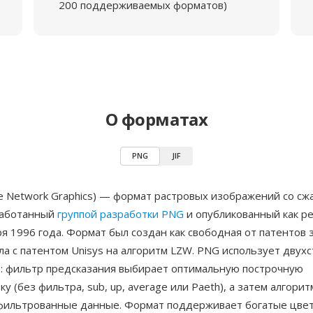
200 поддерживаемых форматов)
О форматах
PNG
JIF
e Network Graphics) — формат растровых изображений со сж
работанный
группой разработки PNG
и опубликованный как р
я 1996 года. Формат был создан как свободная от патентов 
ла с патентом Unisys на алгоритм LZW. PNG использует двух
я: фильтр предсказания выбирает оптимальную построчную
у (без фильтра, sub, up, average или Paeth), а затем алгори
фильтрованные данные. Формат поддерживает богатые цве