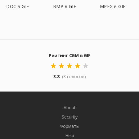
DOC в GIF
BMP в GIF
MPEG в GIF
Рейтинг CGM в GIF
3.8
(3 голосов)
About
Security
Форматы
Help