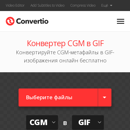
Video Editor
Add Subtitles to Video
Compress Video
Ещё
Конвертер CGM в GIF
Конвертируйте CGM-метафайлы в GIF-
изображения онлайн бесплатно
Выберите файлы
CGM
GIF
в