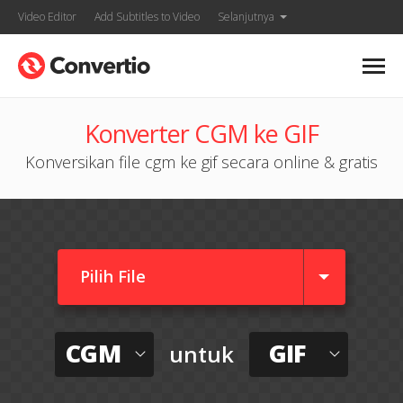
Video Editor
Add Subtitles to Video
Selanjutnya
Konverter CGM ke GIF
Konversikan file cgm ke gif secara online & gratis
Pilih File
CGM
GIF
untuk