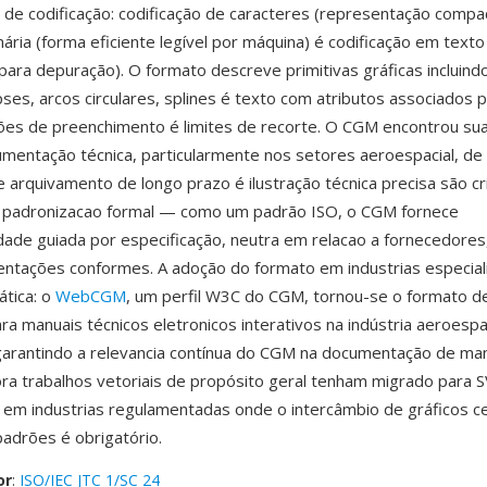
de codificação: codificação de caracteres (representação compa
nária (forma eficiente legível por máquina) é codificação em texto 
ara depuração). O formato descreve primitivas gráficas incluindo 
pses, arcos circulares, splines é texto com atributos associados pa
rões de preenchimento é limites de recorte. O CGM encontrou su
mentação técnica, particularmente nos setores aeroespacial, de
de arquivamento de longo prazo é ilustração técnica precisa são cr
 padronizacao formal — como um padrão ISO, o CGM fornece
idade guiada por especificação, neutra em relacao a fornecedores
ntações conformes. A adoção do formato em industrias especial
ática: o
WebCGM
, um perfil W3C do CGM, tornou-se o formato de
ra manuais técnicos eletronicos interativos na indústria aeroespa
garantindo a relevancia contínua do CGM na documentação de m
ra trabalhos vetoriais de propósito geral tenham migrado para 
em industrias regulamentadas onde o intercâmbio de gráficos ce
adrões é obrigatório.
or
:
ISO/IEC JTC 1/SC 24