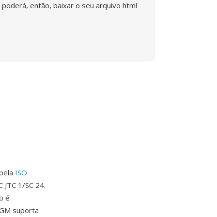
poderá, então, baixar o seu arquivo html
 pela
ISO
C JTC 1/SC 24.
o é
 CGM suporta