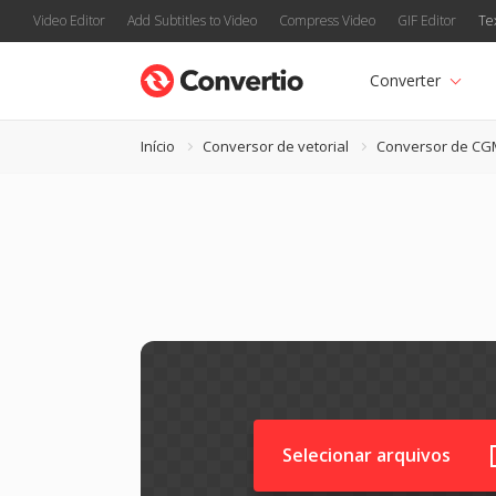
Video Editor
Add Subtitles to Video
Compress Video
GIF Editor
Te
Converter
Início
Conversor de vetorial
Conversor de CG
Selecionar arquivos