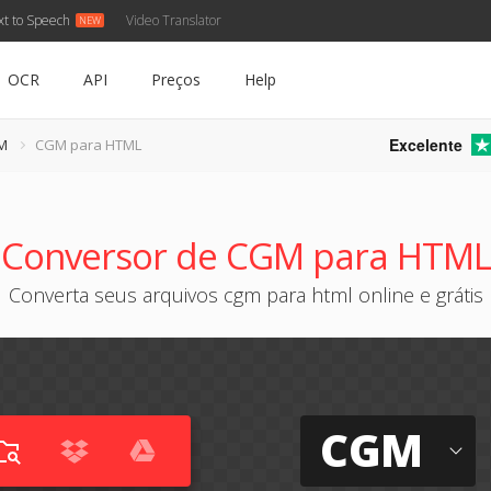
xt to Speech
Video Translator
OCR
API
Preços
Help
Excelente
M
CGM para HTML
Conversor de CGM para HTML
Converta seus arquivos cgm para html online e grátis
CGM