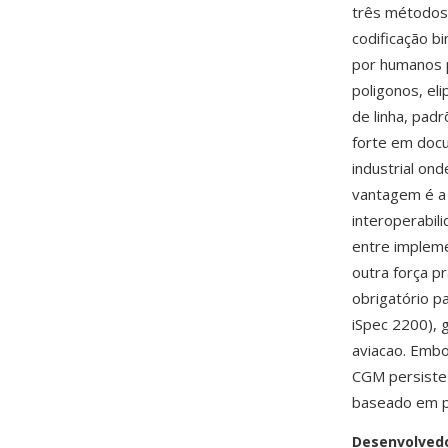
três métodos 
codificação bi
por humanos p
poligonos, eli
de linha, pad
forte em docu
industrial on
vantagem é a
interoperabil
entre impleme
outra força pr
obrigatório pa
iSpec 2200), 
aviacao. Embo
CGM persiste 
baseado em p
Desenvolved