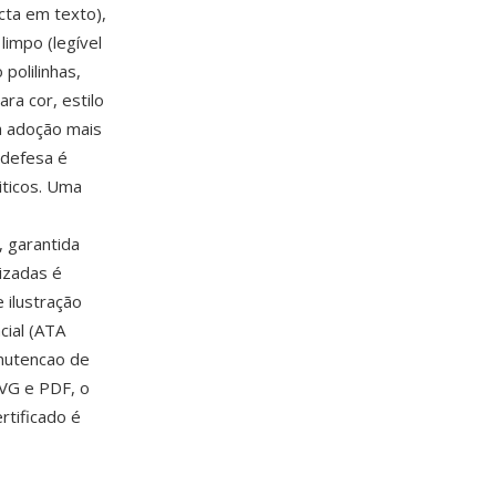
cta em texto),
limpo (legível
polilinhas,
ra cor, estilo
a adoção mais
 defesa é
iticos. Uma
, garantida
izadas é
 ilustração
cial (ATA
anutencao de
SVG e PDF, o
rtificado é