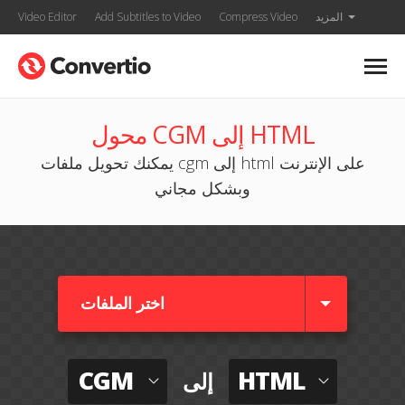
المزيد
Compress Video
Add Subtitles to Video
Video Editor
محول CGM إلى HTML
يمكنك تحويل ملفات cgm إلى html على الإنترنت
وبشكل مجاني
اختر الملفات
CGM
HTML
إلى