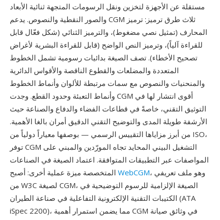
مستقلة عن الأجهزة لتخزين ونقل الرسومات المتجهة ثنائية الأبعاد
والصور النقطية والنصوص. يدعم CGM ثلاث طرق ترميز: ترميز
المحارف (تمثيل نصي مضغوط)، والترميز الثنائي (شكل فعّال قابل
للقراءة آلياً)، وترميز النص الواضح (قابل للقراءة البشرية لأغراض
تصحيح الأخطاء). تصف الصيغة بدائيات رسومية تشمل الخطوط
المتعددة والمضلعات والقطوع الناقصة والأقواس الدائرية
والمنحنيات والنصوص مع سمات مرتبطة للألوان وأنماط الخطوط
وأنماط التعبئة وحدود القطع. وجدت CGM أقوى انتشار لها في
التوثيق التقني، خاصةً في قطاعات الفضاء والدفاع والصناعة حيث
الأرشفة طويلة المدى والتوضيح التقني الدقيق أمران بالغا الأهمية.
من أبرز مزاياها التقييس الرسمي — بوصفها معياراً دولياً من ISO،
توفر CGM التشغيل البيني المحايد تجاه المورّدين والمبني على
المواصفات عبر التطبيقات المتوافقة. اعتماد الصيغة في الصناعات
، وهو ملف تعريفي
WebCGM
المتخصصة ميزة عملية أخرى: أصبح
من W3C لصيغة CGM، الصيغة الإلزامية للرسوم التوضيحية في
الكتيبات التقنية الإلكترونية التفاعلية في صناعة الطيران (ATA
iSpec 2200)، مما يضمن استمرار أهمية CGM في وثائق صيانة