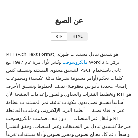
عن الصيغ
RTF
HTML
RTF (Rich Text Format) هو تنسيق تبادل مستندات طورته
مايكروسوفت
ونُشر لأول مرة عام 1987 مع Word 3.0. يرمّز
التنسيق محتوى المستند وتنسيقه كنص ASCII عادي باستخدام
كلمات تحكم (أوامر مسبوقة بشرطة مائلة عكسية) ومجموعات
(أقسام محددة بأقواس معقوصة) تصف الخطوط وتنسيق الأحرف
وتخطيط الفقرات والجداول والصور وإعدادات الصفحة. لأن RTF هو
أساساً تنسيق نصي بدون مكونات ثنائية، تمر المستندات بنظافة
عبر أي قناة نصية — أنظمة البريد الإلكتروني وعمليات الحافظة
والنقل عبر المنصات — دون تلف. صمّمت مايكروسوفت RTF
صراحةً كتنسيق تبادل بين التطبيقات وعبر المنصات، وحقق انتشاراً
واسعاً: دعم كل معالج نصوص ومحرر نصوص وأداة مستندات تقريباً