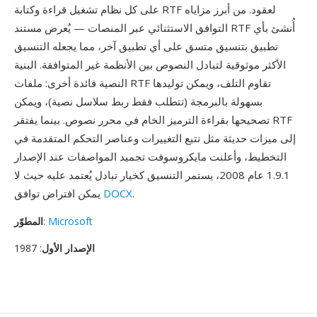
على كل نظام تشغيل قراءة وكتابة RTF لعقود. من أبرز مزاياه
التوافق الاستثنائي عبر المنصات — يُعرض مستند RTF أُنشئ بأي
تطبيق بتنسيق متسق على أي تطبيق آخر، مما يجعله التنسيق
الأكثر موثوقية لتبادل النصوص بين الأنظمة غير المتوافقة. البنية
النصية فائدة أخرى: ملفات RTF تقاوم التلف، ويمكن توليدها
بسهولة بالبرمجة (تتطلب فقط ربط سلاسل نصية)، ويمكن
تصحيحها بقراءة الترميز الخام في محرر نصوص. بينما يفتقر RTF
إلى ميزات حديثة مثل تتبع التغييرات وعناصر التحكم المتقدمة في
التخطيط، وأعلنت مايكروسوفت تجميد المواصفات عند الإصدار
1.9.1 عام 2008، يستمر التنسيق كخيار تبادل يُعتمد عليه حيث لا
.
DOCX
يمكن افتراض توافق
Microsoft
:
المطوّر
الإصدار الأول
: 1987