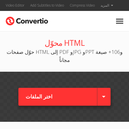
المزيد
Compress Video
Add Subtitles to Video
Video Editor
محوّل HTML
حوّل صفحات HTML إلى PDF وJPG وPPT و106+ صيغة
مجاناً
اختر الملفات