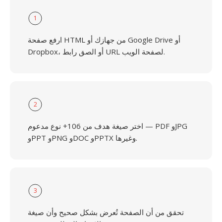
1
ارفع صفحة HTML من جهازك أو Google Drive أو
Dropbox، أو الصق رابط URL لصفحة الويب.
2
اختر صيغة هدف من 106+ نوع مدعوم — PDF وJPG
وPPT وPNG وDOC وPPTX وغيرها.
3
تحقق من أن الصفحة تُعرض بشكل صحيح وأن صيغة