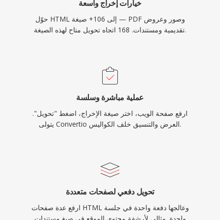
خيارات إخراج واسعة
حوّل HTML إلى 106+ صيغة — PDF وصور وعروض
تقديمية ومستندات. 168 اتجاه تحويل متاح لهذه الصيغة.
عملية مباشرة وسلسة
ارفع صفحة الويب، اختر صيغة الإخراج، اضغط "تحويل".
يتولى Convertio العرض والتنسيق خلف الكواليس.
تحويل دفعي لصفحات متعددة
ارفع عدة صفحات HTML وعالجها دفعة واحدة في جلسة
واحدة. مثالي لأرشفة محتوى الموقع في صيغ مستندات