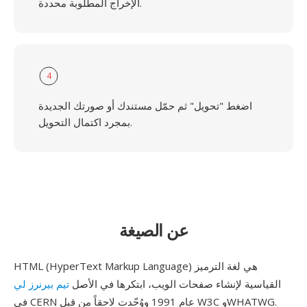
الإخراج المطلوبة محددة.
4
اضغط "تحويل" ثم حمّل مستندك أو صورتك الجديدة
بمجرد اكتمال التحويل.
عن الصيغة
HTML (HyperText Markup Language) هي لغة الترميز
القياسية لإنشاء صفحات الويب، ابتكرها في الأصل
تيم بيرنرز لي
في CERN عام 1991 ووُحّدت لاحقاً من قبل W3C وWHATWG.