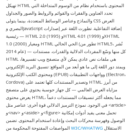
تهيكل HTML المحتوى باستخدام نظام من الوسوم المتداخلة التي
تحدد العناوين والفقرات والقوائم والروابط والصور والجداول
والنماذج وعناصر الوسائط المتعددة، بينما يتولى CSS العرض
البصري وJavaScript إضافة التفاعلية. تطورت اللغة عبر إصدارات
رئيسية — HTML 2.0 (1995) وHTML 4.01 (1999) وXHTML
1.0 (2000) ومعيار HTML الحي الحالي (تطور من HTML5، نُشر
عام 2014) — كل منها وسّع المفردات الدلالية والقدرات. مستندات
HTML هي ملفات نص عادي يمكن لأي متصفح ويب تفسيرها،
ويمتد دور اللغة إلى ما هو أبعد من المواقع: تنسيق البريد الإلكتروني
ومحتوى الكتب الإلكترونية (EPUB) وواجهات التطبيقات (Electron،
Cordova) وتصدير المستندات كلها تعتمد على HTML. من أبرز
مزاياه العرض العالمي — كل جهاز حوسبة يحتوي على متصفح
يعرض محتوى HTML، مما يجعله أكثر تنسيقات المستندات دعماً
في الوجود. نموذج الترميز الدلالي قوة أخرى: عناصر مثل <article>
و<nav> و<aside> و<figure> تحمل معنى يفيد أدوات إمكانية
الوصول وفهرسة محركات البحث وإعادة استخدام المحتوى. تضمن
الاستقلال
W3C/WHATWG
المواصفات المفتوحة المحكومة من