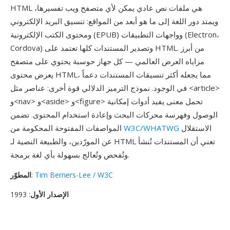
HTML هي ملفات نص عادي يمكن لأي متصفح ويب تفسيرها،
ويمتد دور اللغة إلى ما هو أبعد من المواقع: تنسيق البريد الإلكتروني
ومحتوى الكتب الإلكترونية (EPUB) وواجهات التطبيقات (Electron،
Cordova) وتصدير المستندات كلها تعتمد على HTML. من أبرز
مزاياه العرض العالمي — كل جهاز حوسبة يحتوي على متصفح
يعرض محتوى HTML، مما يجعله أكثر تنسيقات المستندات دعماً
في الوجود. نموذج الترميز الدلالي قوة أخرى: عناصر مثل <article>
و<nav> و<aside> و<figure> تحمل معنى يفيد أدوات إمكانية
الوصول وفهرسة محركات البحث وإعادة استخدام المحتوى. تضمن
الاستقلال
W3C/WHATWG
المواصفات المفتوحة المحكومة من
عن المورّدين، والطبيعة النصية لـ HTML تعني أن المستندات تُنشأ
وتُفحص وتُعالج بسهولة بأي لغة برمجة.
Tim Berners-Lee / W3C
:
المطوّر
الإصدار الأول
: 1993