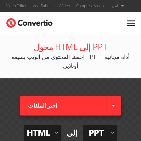
المزيد
Compress Video
Add Subtitles to Video
Video Editor
محول HTML إلى PPT
احفظ المحتوى من الويب بصيغة PPT — أداة مجانية
أونلاين
اختر الملفات
HTML
PPT
إلى