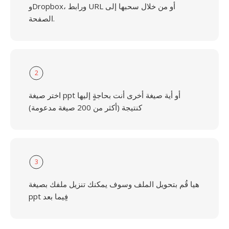
وDropbox، ورابط URL أو من خلال سحبها إلى
الصفحة.
2
اختر صيغة ppt أو أية صيغة أخرى أنت بحاجةٍ إليها
كنتيجة (أكثر من 200 صيغة مدعومة)
3
هيا قُم بتحويل الملف وسوف يمكنك تنزيل ملفك بصيغة
ppt فِيما بعد