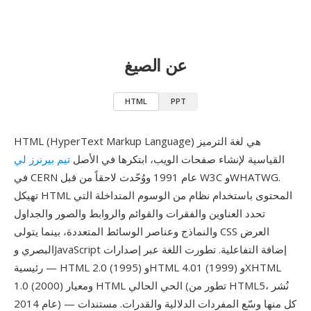
عن الصيغ
HTML
PPT
HTML (HyperText Markup Language) هي لغة الترميز
القياسية لإنشاء صفحات الويب، ابتكرها في الأصل
تيم بيرنرز لي
في CERN عام 1991 ووُحّدت لاحقاً من قبل W3C وWHATWG.
تهيكل HTML المحتوى باستخدام نظام من الوسوم المتداخلة التي
تحدد العناوين والفقرات والقوائم والروابط والصور والجداول
والنماذج وعناصر الوسائط المتعددة، بينما يتولى CSS العرض
البصري وJavaScript إضافة التفاعلية. تطورت اللغة عبر إصدارات
رئيسية — HTML 2.0 (1995) وHTML 4.01 (1999) وXHTML
1.0 (2000) ومعيار HTML الحي الحالي (تطور من HTML5، نُشر
عام 2014) — كل منها وسّع المفردات الدلالية والقدرات. مستندات