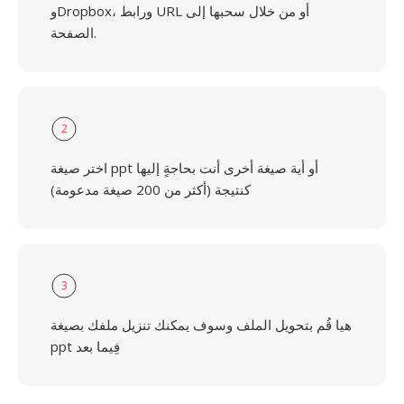
وDropbox، ورابط URL أو من خلال سحبها إلى
الصفحة.
2
اختر صيغة ppt أو أية صيغة أخرى أنت بحاجةٍ إليها
كنتيجة (أكثر من 200 صيغة مدعومة)
3
هيا قُم بتحويل الملف وسوف يمكنك تنزيل ملفك بصيغة
ppt فِيما بعد