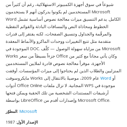
شيوعاً في سوق أجهزة الكمبيوتر الاستهلاكية، رغم أن كثيراً من
المستخدمين لم يكونوا يدركون أنهم لا يستخدمون Microsoft
Word الكامل. يدعم التنسيق ميزات معالجة نصوص أساسية تشمل
الخطوط ومحاذاة النص والمسافات البادئة والقوائم النقطية
والمرقّمة والجداول وتنسيق الصفحات، لكنه يفتقر إلى قدرات
متقدمة مثل تتبع التغييرات ووحدات الماكرو والأنماط المعقدة
الموجودة في DOC. من مزاياه سهولة الوصول — كلّف Microsoft
Works جزءاً بسيطاً من سعر Office وكان يأتي مجاناً مع كثير من
الأجهزة، موفراً معالجة نصوص قادرة لملايين المستخدمين
المنزليين والطلاب الذين لم يحتاجوا إلى ميزات المؤسسات. أوقفت
أو
Word
مايكروسوفت Works عام 2009، موصيةً بالانتقال إلى
أدوات Office Online المجانية. لا تزال ملفات WPS موجودة في
أرشيفات المستندات الشخصية من تلك الحقبة ويمكن فتحها
بواسطة LibreOffice وإصدارات أقدم من Microsoft Office.
Microsoft
:
المطوّر
الإصدار الأول
: 1987