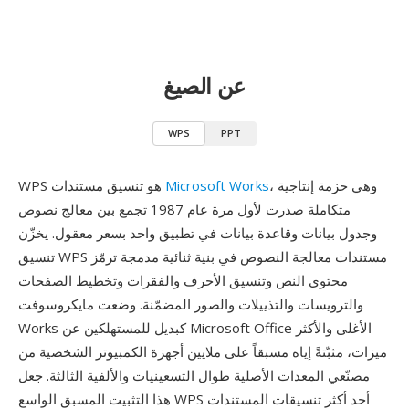
عن الصيغ
WPS
PPT
، وهي حزمة إنتاجية
Microsoft Works
WPS هو تنسيق مستندات
متكاملة صدرت لأول مرة عام 1987 تجمع بين معالج نصوص
وجدول بيانات وقاعدة بيانات في تطبيق واحد بسعر معقول. يخزّن
تنسيق WPS مستندات معالجة النصوص في بنية ثنائية مدمجة ترمّز
محتوى النص وتنسيق الأحرف والفقرات وتخطيط الصفحات
والترويسات والتذييلات والصور المضمّنة. وضعت مايكروسوفت
Works كبديل للمستهلكين عن Microsoft Office الأغلى والأكثر
ميزات، مثبّتةً إياه مسبقاً على ملايين أجهزة الكمبيوتر الشخصية من
مصنّعي المعدات الأصلية طوال التسعينيات والألفية الثالثة. جعل
هذا التثبيت المسبق الواسع WPS أحد أكثر تنسيقات المستندات