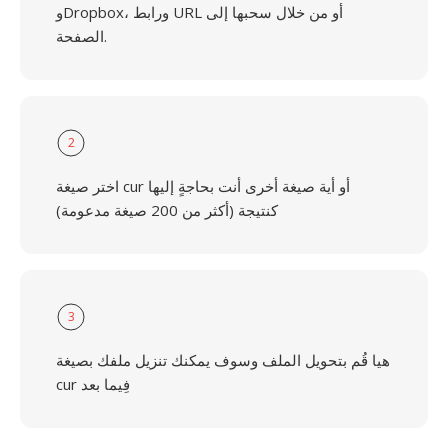
وDropbox، ورابط URL أو من خلال سحبها إلى
الصفحة.
2
اختر صيغة cur أو أية صيغة أخرى أنت بحاجةٍ إليها
كنتيجة (أكثر من 200 صيغة مدعومة)
3
هيا قُم بتحويل الملف وسوف يمكنك تنزيل ملفك بصيغة
cur فِيما بعد