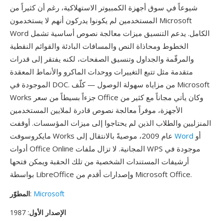
شيوعاً في سوق أجهزة الكمبيوتر الاستهلاكية، رغم أن كثيراً من
المستخدمين لم يكونوا يدركون أنهم لا يستخدمون Microsoft
Word الكامل. يدعم التنسيق ميزات معالجة نصوص أساسية تشمل
الخطوط ومحاذاة النص والمسافات البادئة والقوائم النقطية
والمرقّمة والجداول وتنسيق الصفحات، لكنه يفتقر إلى قدرات
متقدمة مثل تتبع التغييرات ووحدات الماكرو والأنماط المعقدة
الموجودة في DOC. من مزاياه سهولة الوصول — كلّف Microsoft
Works جزءاً بسيطاً من سعر Office وكان يأتي مجاناً مع كثير من
الأجهزة، موفراً معالجة نصوص قادرة لملايين المستخدمين
المنزليين والطلاب الذين لم يحتاجوا إلى ميزات المؤسسات. أوقفت
أو
Word
مايكروسوفت Works عام 2009، موصيةً بالانتقال إلى
أدوات Office Online المجانية. لا تزال ملفات WPS موجودة في
أرشيفات المستندات الشخصية من تلك الحقبة ويمكن فتحها
بواسطة LibreOffice وإصدارات أقدم من Microsoft Office.
Microsoft
:
المطوّر
الإصدار الأول
: 1987