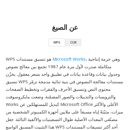
عن الصيغ
WPS
CUR
، وهي حزمة إنتاجية
Microsoft Works
WPS هو تنسيق مستندات
متكاملة صدرت لأول مرة عام 1987 تجمع بين معالج نصوص
وجدول بيانات وقاعدة بيانات في تطبيق واحد بسعر معقول. يخزّن
تنسيق WPS مستندات معالجة النصوص في بنية ثنائية مدمجة ترمّز
محتوى النص وتنسيق الأحرف والفقرات وتخطيط الصفحات
والترويسات والتذييلات والصور المضمّنة. وضعت مايكروسوفت
Works كبديل للمستهلكين عن Microsoft Office الأغلى والأكثر
ميزات، مثبّتةً إياه مسبقاً على ملايين أجهزة الكمبيوتر الشخصية من
مصنّعي المعدات الأصلية طوال التسعينيات والألفية الثالثة. جعل
هذا التثبيت المسبق الواسع WPS أحد أكثر تنسيقات المستندات