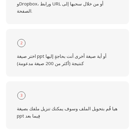
وDropbox، ورابط URL أو من خلال سحبها إلى
الصفحة.
2
اختر صيغة ppt أو أية صيغة أخرى أنت بحاجةٍ إليها
كنتيجة (أكثر من 200 صيغة مدعومة)
3
هيا قُم بتحويل الملف وسوف يمكنك تنزيل ملفك بصيغة
ppt فِيما بعد