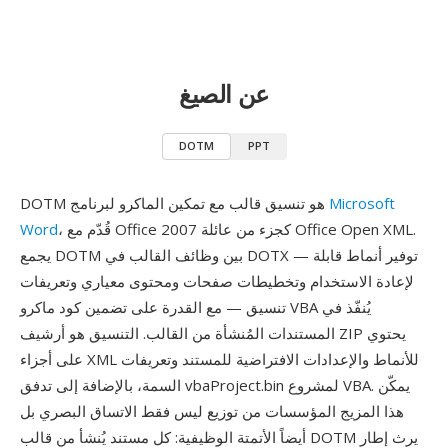
عن الصيغ
DOTM
PPT
Microsoft
DOTM هو تنسيق قالب مع تمكين الماكرو لبرنامج
، قُدّم مع Office 2007 كجزء من عائلة Office Open XML.
Word
يجمع DOTM بين وظائف القالب في DOTX — توفير أنماط قابلة
لإعادة الاستخدام وتخطيطات صفحات ومحتوى معياري وتعريفات
تنسيق — مع القدرة على تضمين كود ماكرو VBA يُنفّذ في
المستندات المُنشأة من القالب. التنسيق هو أرشيف ZIP يحتوي
على أجزاء XML للأنماط والإعدادات الافتراضية للمستند وتعريفات
السمة، بالإضافة إلى تدفق vbaProject.bin لمشروع VBA. يمكّن
هذا المزيج المؤسسات من توزيع ليس فقط الاتساق البصري بل
أيضاً الأتمتة الوظيفية: كل مستند يُنشأ من قالب DOTM يرث إطار