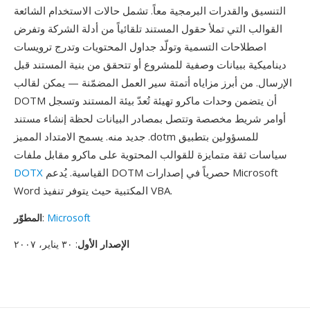
التنسيق والقدرات البرمجية معاً. تشمل حالات الاستخدام الشائعة
القوالب التي تملأ حقول المستند تلقائياً من أدلة الشركة وتفرض
اصطلاحات التسمية وتولّد جداول المحتويات وتدرج ترويسات
ديناميكية ببيانات وصفية للمشروع أو تتحقق من بنية المستند قبل
الإرسال. من أبرز مزاياه أتمتة سير العمل المضمّنة — يمكن لقالب
DOTM أن يتضمن وحدات ماكرو تهيئة تُعدّ بيئة المستند وتسجل
أوامر شريط مخصصة وتتصل بمصادر البيانات لحظة إنشاء مستند
جديد منه. يسمح الامتداد المميز .dotm للمسؤولين بتطبيق
سياسات ثقة متمايزة للقوالب المحتوية على ماكرو مقابل ملفات
القياسية. يُدعم DOTM حصرياً في إصدارات Microsoft
DOTX
Word المكتبية حيث يتوفر تنفيذ VBA.
Microsoft
:
المطوّر
الإصدار الأول
: ٣٠ يناير، ٢٠٠٧