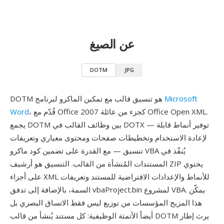
عن الصيغ
DOTM
JPG
Microsoft
DOTM هو تنسيق قالب مع تمكين الماكرو لبرنامج
، قُدّم مع Office 2007 كجزء من عائلة Office Open XML.
Word
يجمع DOTM بين وظائف القالب في DOTX — توفير أنماط قابلة
لإعادة الاستخدام وتخطيطات صفحات ومحتوى معياري وتعريفات
تنسيق — مع القدرة على تضمين كود ماكرو VBA يُنفّذ في
المستندات المُنشأة من القالب. التنسيق هو أرشيف ZIP يحتوي
على أجزاء XML للأنماط والإعدادات الافتراضية للمستند وتعريفات
السمة، بالإضافة إلى تدفق vbaProject.bin لمشروع VBA. يمكّن
هذا المزيج المؤسسات من توزيع ليس فقط الاتساق البصري بل
أيضاً الأتمتة الوظيفية: كل مستند يُنشأ من قالب DOTM يرث إطار