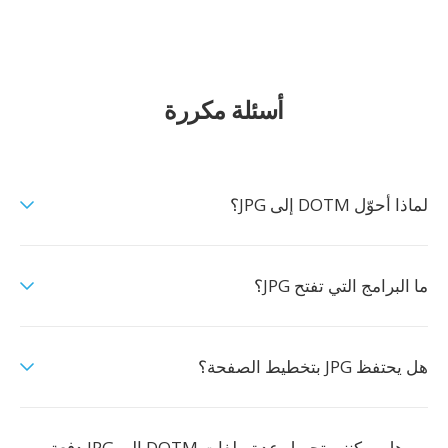
أسئلة مكررة
لماذا أحوّل DOTM إلى JPG؟
ما البرامج التي تفتح JPG؟
هل يحتفظ JPG بتخطيط الصفحة؟
هل يمكنني تحويل عدة ملفات DOTM إلى JPG دفعة