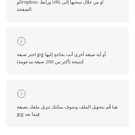
وDropbox، ورابط URL أو من خلال سحبها إلى
الصفحة.
2
اختر صيغة jpg أو أية صيغة أخرى أنت بحاجةٍ إليها
كنتيجة (أكثر من 200 صيغة مدعومة)
3
هيا قُم بتحويل الملف وسوف يمكنك تنزيل ملفك بصيغة
jpg فِيما بعد