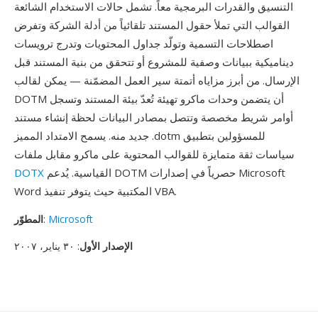
التنسيق والقدرات البرمجية معاً. تشمل حالات الاستخدام الشائعة
القوالب التي تملأ حقول المستند تلقائياً من أدلة الشركة وتفرض
اصطلاحات التسمية وتولّد جداول المحتويات وتدرج ترويسات
ديناميكية ببيانات وصفية للمشروع أو تتحقق من بنية المستند قبل
الإرسال. من أبرز مزاياه أتمتة سير العمل المضمّنة — يمكن لقالب
DOTM أن يتضمن وحدات ماكرو تهيئة تُعدّ بيئة المستند وتسجل
أوامر شريط مخصصة وتتصل بمصادر البيانات لحظة إنشاء مستند
جديد منه. يسمح الامتداد المميز .dotm للمسؤولين بتطبيق
سياسات ثقة متمايزة للقوالب المحتوية على ماكرو مقابل ملفات
القياسية. يُدعم DOTM حصرياً في إصدارات Microsoft
DOTX
Word المكتبية حيث يتوفر تنفيذ VBA.
Microsoft
:
المطوّر
الإصدار الأول
: ٣٠ يناير، ٢٠٠٧