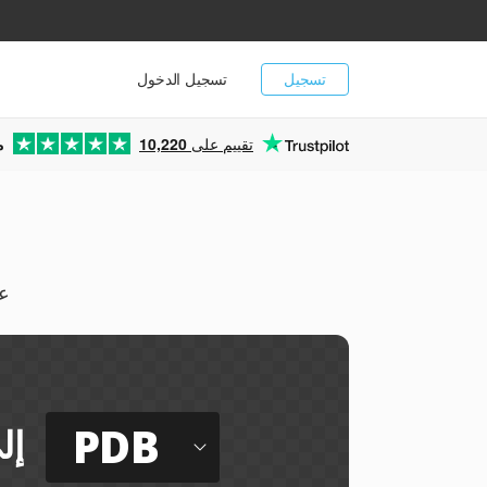
تسجيل
تسجيل الدخول
تقييم على
10,220
م
يمك
PDB
إل