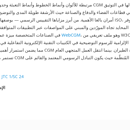
مرتبطة للألوان وأنماط الخطوط وأنماط التعبئة وحدود القطع. وجدت CGM أقوى 
في قطاعات الفضاء والدفاع والصناعة حيث الأرشفة طويلة المدى والتوضيح
أمران بالغا الأهمية. من أبرز مزاياها التقييس الرسمي — بوصفها معياراً دوليا
 المحايد تجاه المورّدين والمبني على المواصفات عبر التطبيقات المتوافقة.
، وهو ملف تعريفي من W3C لصيغة CGM،
WebCGM
في الصناعات المتخصصة ميزة عملية أخرى: أصبح
الإلزامية للرسوم التوضيحية في الكتيبات التقنية الإلكترونية التفاعلية في صنا
 JTC 1/SC 24
الإص