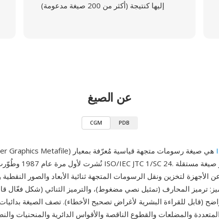
إليها كنتيجة (أكثر من 200 صيغة مدعومة)
عن الصيغ
CGM
PDB
CGM (Computer Graphics Metafile) هي صيغة رسومات متجهة قياسية مُعرّفة بمعيار
نُشرت لأول مرة عام 1987 وطُوّ
ن الأجهزة لتخزين ونقل الرسومات المتجهة ثنائية الأبعاد والصور النقطية والنصو
: ترميز المحارف (تمثيل نصي مضغوط)، والترميز الثنائي (شكل فعّال قابل ل
اضح (قابل للقراءة البشرية لأغراض تصحيح الأخطاء). تصف الصيغة بدائي
متعددة والمضلعات والقطوع الناقصة والأقواس الدائرية والمنحنيات وا