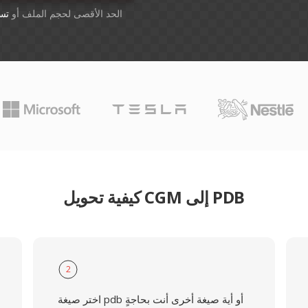
أسقِط الملفات هنا. 1 GB الحد الأقصى لحجم الملف أو
تس
كيفية تحويل CGM إلى PDB
2
اختر صيغة pdb أو أية صيغة أخرى أنت بحاجةٍ