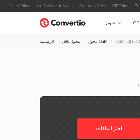
Video Editor
Add Subtitles to Video
Compress Video
GIF Editor
Te
OC
تحويل
CGM إلى PDB
محول CGM
محول ناقل
الرئيسية
اختر الملفات