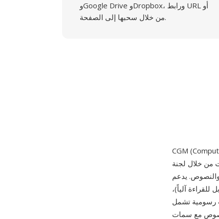
وGoogle Drive وDropbox، ورابط URL أو
من خلال سحبها إلى الصفحة.
رت من خلال لجنة ISO/IEC JTC 1/SC 24. يُحدد المعيار صيغة مستقلة
ص. يدعم CGM ثلاث
لقراءة آلياً)،
ات رسومية تشمل
لنصوص مع سمات