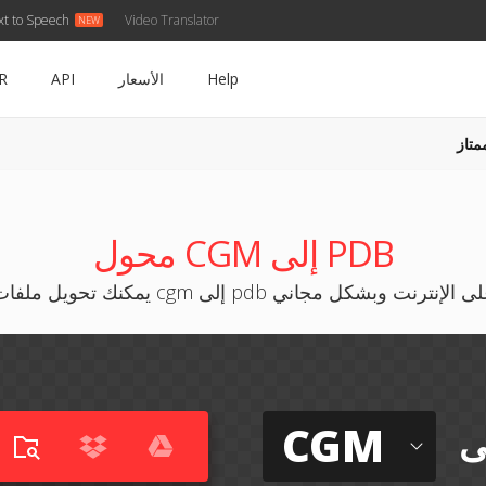
xt to Speech
Video Translator
Help
الأسعار
API
R
متاز
محول CGM إلى PDB
نك تحويل ملفات cgm إلى pdb على الإنترنت وبشكل مجاني
CGM
ى