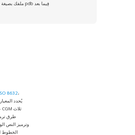
ملفك بصيغة pdb فِيما بعد
ISO 8632
،
ع
طرق ترميز
وترميز النص الو
الخطوط ال