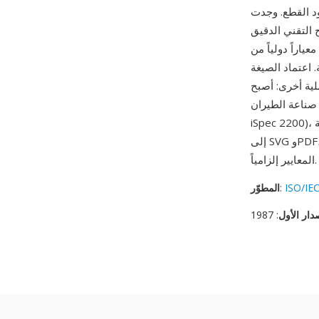
انتشار لها في التوثيق
 التقني الدقيق
ً من ISO، توفر CGM
 اعتماد الصيغة
عة الطيران (ATA
iSpec 2200)، مما يضمن استمرار أهمية CGM في وثائق صيانة الطيران. بينما انتقل العمل المتجهي العام
إلى SVG وPDF، تستمر CGM في الصناعات المُنظّمة حيث يكون التبادل الرسومي المعتمد والقائم على
المعايير إلزامياً.
ISO/IEC
:
المطوّر
دار الأول
: 1987