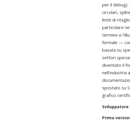
per il debug). 
circolari, spli
limiti di rita
particolare ne
termine e l'il
formale — com
basata su spec
settori specia
diventato il fo
nell'industria
documentazion
spostato su S
grafico certif
Sviluppatore
Prima versio