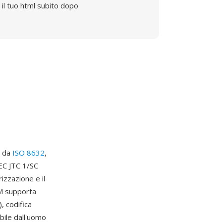
il tuo html subito dopo
o da
ISO 8632
,
IEC JTC 1/SC
izzazione e il
GM supporta
, codifica
ibile dall'uomo