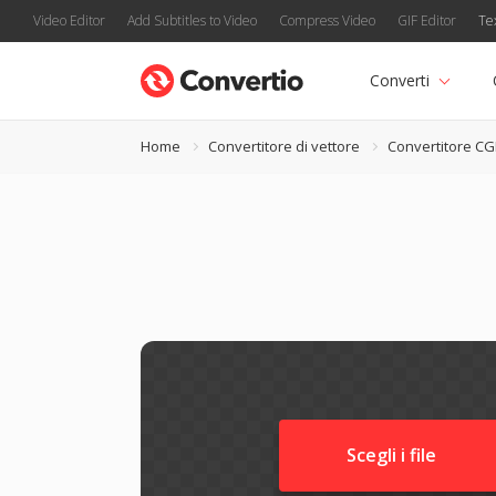
Video Editor
Add Subtitles to Video
Compress Video
GIF Editor
Te
Converti
Home
Convertitore di vettore
Convertitore C
Scegli i file