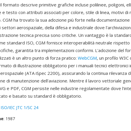
Il formato descrive primitive grafiche incluse polilinee, poligoni, elli
ne e testo con attributi associati per colore, stile di linea, motivi 
glio. CGM ha trovato la sua adozione più forte nella documentazione 
i settori aerospaziale, della difesa e industriale dove l'archiviazio
lustrazione tecnica precisa sono critiche. Un vantaggio è la standa
e standard ISO, CGM fornisce interoperabilità neutrale rispetto a
ifiche, garantita tra implementazioni conformi. L'adozione del fo
lizzati è un altro punto di forza pratico:
WebCGM
, un profilo W3C
rmato di illustrazione obbligatorio per i manuali tecnici elettronici i
 aerospaziale (ATA iSpec 2200), assicurando la continua rilevanza 
e di manutenzione dell'aviazione. Mentre il lavoro vettoriale gene
VG e PDF, CGM persiste nelle industrie regolamentate dove l'in
icato e basato su standard è obbligatorio.
:
ISO/IEC JTC 1/SC 24
ne
: 1987