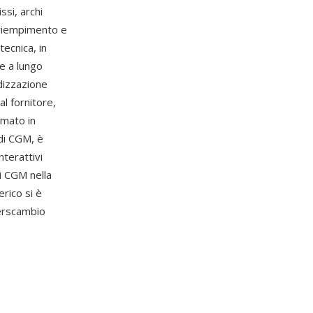
ssi, archi
di riempimento e
tecnica, in
ne a lungo
rdizzazione
l fornitore,
rmato in
 di CGM, è
nterattivi
di CGM nella
rico si è
terscambio