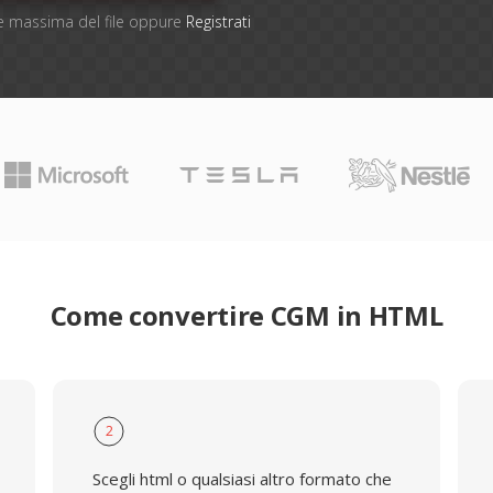
one massima del file oppure
Registrati
Come convertire CGM in HTML
2
Scegli html o qualsiasi altro formato che