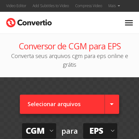
Video Editor
Add Subtitles to Video
Compress Video
Mais
Conversor de CGM para EPS
Converta seus arquivos cgm para eps online e
grátis
Selecionar arquivos
CGM
EPS
para