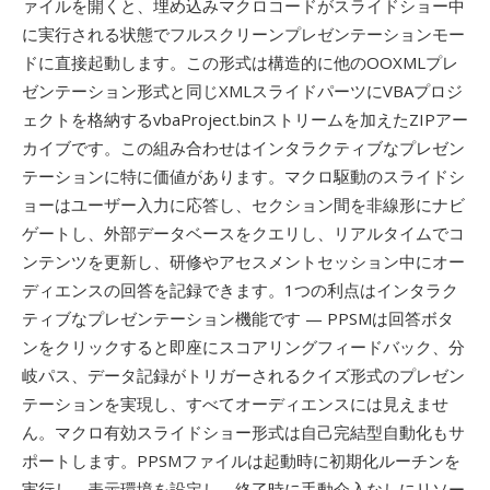
ァイルを開くと、埋め込みマクロコードがスライドショー中
に実行される状態でフルスクリーンプレゼンテーションモー
ドに直接起動します。この形式は構造的に他のOOXMLプレ
ゼンテーション形式と同じXMLスライドパーツにVBAプロジ
ェクトを格納するvbaProject.binストリームを加えたZIPアー
カイブです。この組み合わせはインタラクティブなプレゼン
テーションに特に価値があります。マクロ駆動のスライドシ
ョーはユーザー入力に応答し、セクション間を非線形にナビ
ゲートし、外部データベースをクエリし、リアルタイムでコ
ンテンツを更新し、研修やアセスメントセッション中にオー
ディエンスの回答を記録できます。1つの利点はインタラク
ティブなプレゼンテーション機能です — PPSMは回答ボタ
ンをクリックすると即座にスコアリングフィードバック、分
岐パス、データ記録がトリガーされるクイズ形式のプレゼン
テーションを実現し、すべてオーディエンスには見えませ
ん。マクロ有効スライドショー形式は自己完結型自動化もサ
ポートします。PPSMファイルは起動時に初期化ルーチンを
実行し、表示環境を設定し、終了時に手動介入なしにリソー