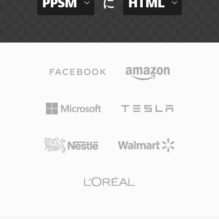
PPSM
HTML
に