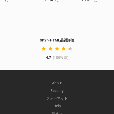
XPS〜HTML品質評価
4.7
(180投票)
About
Security
フォーマット
Help
Status