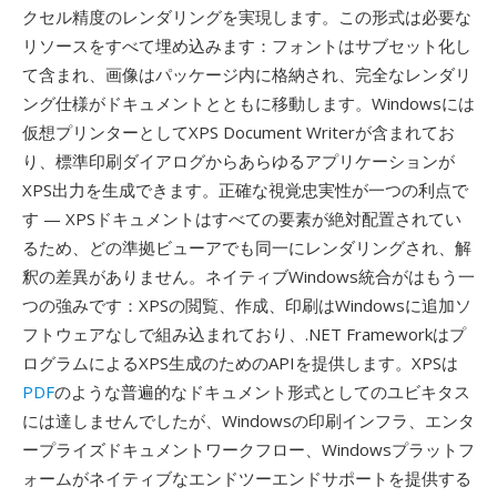
クセル精度のレンダリングを実現します。この形式は必要な
リソースをすべて埋め込みます：フォントはサブセット化し
て含まれ、画像はパッケージ内に格納され、完全なレンダリ
ング仕様がドキュメントとともに移動します。Windowsには
仮想プリンターとしてXPS Document Writerが含まれてお
り、標準印刷ダイアログからあらゆるアプリケーションが
XPS出力を生成できます。正確な視覚忠実性が一つの利点で
す — XPSドキュメントはすべての要素が絶対配置されてい
るため、どの準拠ビューアでも同一にレンダリングされ、解
釈の差異がありません。ネイティブWindows統合がはもう一
つの強みです：XPSの閲覧、作成、印刷はWindowsに追加ソ
フトウェアなしで組み込まれており、.NET Frameworkはプ
ログラムによるXPS生成のためのAPIを提供します。XPSは
PDF
のような普遍的なドキュメント形式としてのユビキタス
には達しませんでしたが、Windowsの印刷インフラ、エンタ
ープライズドキュメントワークフロー、Windowsプラットフ
ォームがネイティブなエンドツーエンドサポートを提供する