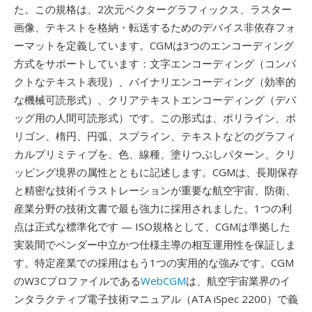
た。この規格は、2次元ベクターグラフィックス、ラスター
画像、テキストを格納・転送するためのデバイス非依存フォ
ーマットを定義しています。CGMは3つのエンコーディング
方式をサポートしています：文字エンコーディング（コンパ
クトなテキスト表現）、バイナリエンコーディング（効率的
な機械可読形式）、クリアテキストエンコーディング（デバ
ッグ用の人間可読形式）です。この形式は、ポリライン、ポ
リゴン、楕円、円弧、スプライン、テキストなどのグラフィ
カルプリミティブを、色、線種、塗りつぶしパターン、クリ
ッピング境界の属性とともに記述します。CGMは、長期保存
と精密な技術イラストレーションが重要な航空宇宙、防衛、
産業分野の技術文書で最も強力に採用されました。1つの利
点は正式な標準化です — ISO規格として、CGMは準拠した
実装間でベンダー中立かつ仕様主導の相互運用性を保証しま
す。特定産業での採用はもう1つの実用的な強みです。CGM
のW3Cプロファイルである
WebCGM
は、航空宇宙業界のイ
ンタラクティブ電子技術マニュアル（ATA iSpec 2200）で義