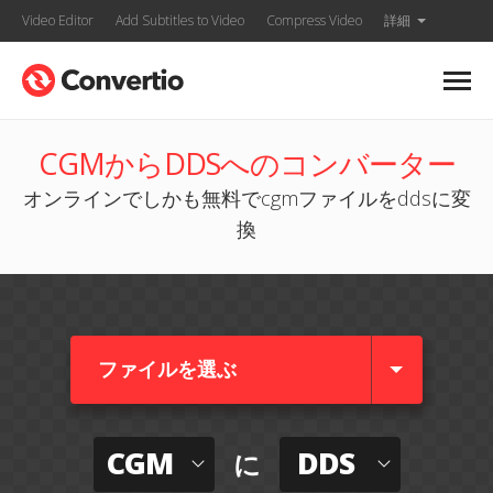
Video Editor
Add Subtitles to Video
Compress Video
詳細
CGMからDDSへのコンバーター
オンラインでしかも無料でcgmファイルをddsに変
換
ファイルを選ぶ
CGM
DDS
に