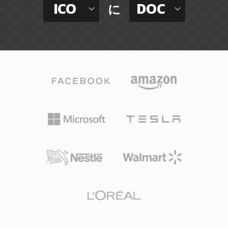
ICO
DOC
に