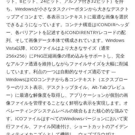
ット、8ビット、24ビット、アルファ付き32ビット）を持
ち、Windowsが小さなタスクバーボタンから大きなデスクト
ップアイコンまで、各表示コンテキストに最適な画像を選択
できるようになっています。コンテナ構造はICONDIRヘッダ
ー、各バリアントを記述するICONDIRENTRYレコードの配
列、そして画像データ本体で構成されています。Windows
Vista以降、ICOファイルはより大きなサイズ（通常
256x256）にPNG圧縮画像の埋め込みをサポートし、完全
なアルファ透過を維持しながらファイルサイズを大幅に削減
しています。利点の一つは自動的なサイズ適応です —
WindowsはICOコンテナから各コンテキスト（エクスプロー
ラーのリスト表示、デスクトップタイル、Alt-Tabプレビュ
ー）に最適な解像度を取得し、アプリケーションが個別の画
像ファイルを管理することなく鮮明な表示を実現します。オ
ペレーティングシステムレベルの統合もまた核心的な強みで
す。ICOファイルはすべてのWindowsバージョンにおいて実
行ファイル、ファイル関連付け、ショートカットのアイデン
ティティメカニズムとして機能し、ウェブブラウザは