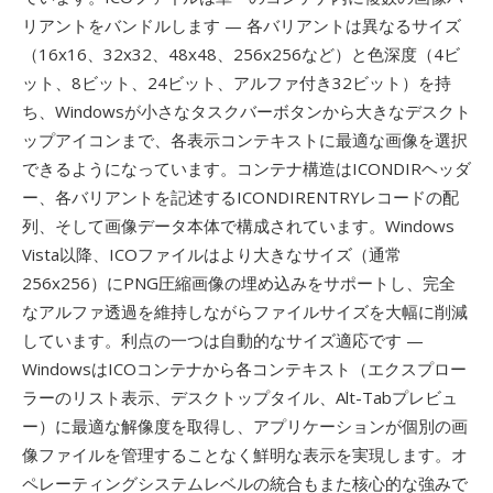
リアントをバンドルします — 各バリアントは異なるサイズ
（16x16、32x32、48x48、256x256など）と色深度（4ビ
ット、8ビット、24ビット、アルファ付き32ビット）を持
ち、Windowsが小さなタスクバーボタンから大きなデスクト
ップアイコンまで、各表示コンテキストに最適な画像を選択
できるようになっています。コンテナ構造はICONDIRヘッダ
ー、各バリアントを記述するICONDIRENTRYレコードの配
列、そして画像データ本体で構成されています。Windows
Vista以降、ICOファイルはより大きなサイズ（通常
256x256）にPNG圧縮画像の埋め込みをサポートし、完全
なアルファ透過を維持しながらファイルサイズを大幅に削減
しています。利点の一つは自動的なサイズ適応です —
WindowsはICOコンテナから各コンテキスト（エクスプロー
ラーのリスト表示、デスクトップタイル、Alt-Tabプレビュ
ー）に最適な解像度を取得し、アプリケーションが個別の画
像ファイルを管理することなく鮮明な表示を実現します。オ
ペレーティングシステムレベルの統合もまた核心的な強みで