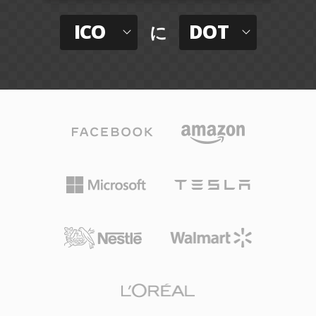
ICO
DOT
に