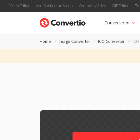
Video Editor
Add Subtitles to Video
Compress Video
GIF Editor
Te
Converteren
Home
Image Converter
ICO Converter
ICO