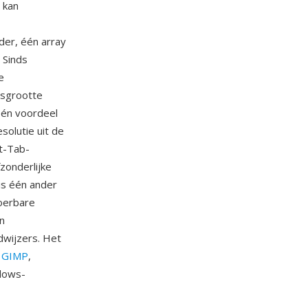
 kan
der, één array
 Sinds
e
dsgrootte
 Één voordeel
olutie uit de
lt-Tab-
zonderlijke
is één ander
voerbare
n
dwijzers. Het
s
GIMP
,
ndows-