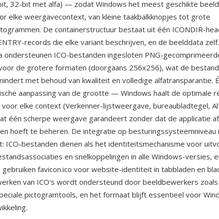
4-bit, 32-bit met alfa) — zodat Windows het meest geschikte beeld
or elke weergavecontext, van kleine taakbalkknopjes tot grote
togrammen. De containerstructuur bestaat uit één ICONDIR-hea
TRY-records die elke variant beschrijven, en de beelddata zelf.
a ondersteunen ICO-bestanden ingesloten PNG-gecomprimeerd
 voor de grotere formaten (doorgaans 256x256), wat de bestan
mindert met behoud van kwaliteit en volledige alfatransparantie.
ische aanpassing van de grootte — Windows haalt de optimale res
 voor elke context (Verkenner-lijstweergave, bureaubladtegel, A
at één scherpe weergave garandeert zonder dat de applicatie af
n hoeft te beheren. De integratie op besturingssysteemniveau 
t: ICO-bestanden dienen als het identiteitsmechanisme voor uit
standsassociaties en snelkoppelingen in alle Windows-versies, e
ebruiken favicon.ico voor website-identiteit in tabbladen en bla
erken van ICO's wordt ondersteund door beeldbewerkers zoal
peciale pictogramtools, en het formaat blijft essentieel voor Wi
ikkeling.