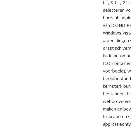
bit, 8-bit, 2
selecteren vo
bureaubladpic
van ICONDIREN
Windows Vist
afbeeldingen
drastisch ver
is de automat
ICO-container
voorbeeld), w
beeldbestande
kernsterk pun
bestanden, be
webbrowsers g
maken en bew
Inkscape en s
applicatieontw