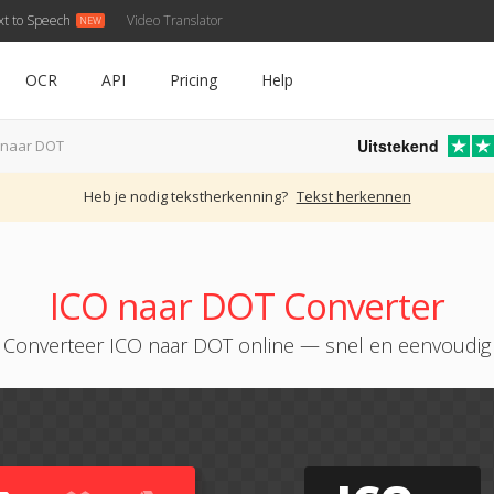
xt to Speech
Video Translator
OCR
API
Pricing
Help
Uitstekend
 naar DOT
Heb je nodig tekstherkenning?
Tekst herkennen
ICO naar DOT Converter
Converteer ICO naar DOT online — snel en eenvoudig