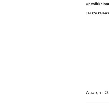
Ontwikkelaa
Eerste relea
Waarom ICO