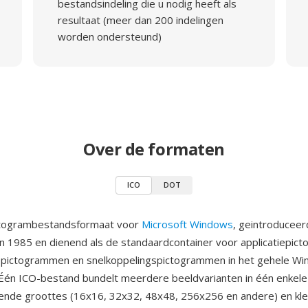
bestandsindeling die u nodig heeft als
resultaat (meer dan 200 indelingen
worden ondersteund)
Over de formaten
ICO
DOT
ictogrambestandsformaat voor
Microsoft Windows
, geintroducee
n 1985 en dienend als de standaardcontainer voor applicatiepic
pictogrammen en snelkoppelingspictogrammen in het gehele W
Één ICO-bestand bundelt meerdere beeldvarianten in één enkele
illende groottes (16x16, 32x32, 48x48, 256x256 en andere) en kle