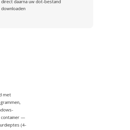
direct daarna uw dot-bestand
downloaden
rd met
togrammen,
indows-
 container —
urdieptes (4-