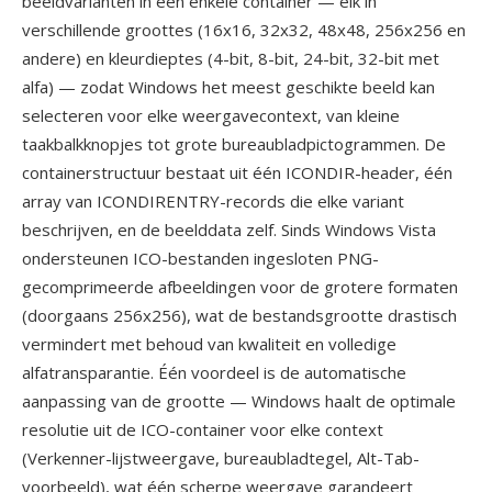
beeldvarianten in één enkele container — elk in
verschillende groottes (16x16, 32x32, 48x48, 256x256 en
andere) en kleurdieptes (4-bit, 8-bit, 24-bit, 32-bit met
alfa) — zodat Windows het meest geschikte beeld kan
selecteren voor elke weergavecontext, van kleine
taakbalkknopjes tot grote bureaubladpictogrammen. De
containerstructuur bestaat uit één ICONDIR-header, één
array van ICONDIRENTRY-records die elke variant
beschrijven, en de beelddata zelf. Sinds Windows Vista
ondersteunen ICO-bestanden ingesloten PNG-
gecomprimeerde afbeeldingen voor de grotere formaten
(doorgaans 256x256), wat de bestandsgrootte drastisch
vermindert met behoud van kwaliteit en volledige
alfatransparantie. Één voordeel is de automatische
aanpassing van de grootte — Windows haalt de optimale
resolutie uit de ICO-container voor elke context
(Verkenner-lijstweergave, bureaubladtegel, Alt-Tab-
voorbeeld), wat één scherpe weergave garandeert