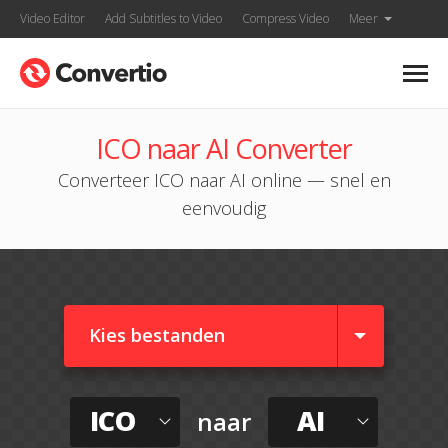
Video Editor
Add Subtitles to Video
Compress Video
Meer
ICO naar AI Converter
Converteer ICO naar AI online — snel en
eenvoudig
Kies bestanden
ICO
AI
naar