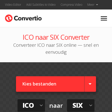
Video Editor
Add Subtitles to Video
Compress Video
Meer
ICO naar SIX Converter
Converteer ICO naar SIX online — snel en
eenvoudig
Kies bestanden
ICO
SIX
naar