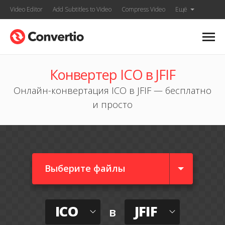
Video Editor
Add Subtitles to Video
Compress Video
Ещё
Конвертер ICO в JFIF
Онлайн-конвертация ICO в JFIF — бесплатно
и просто
Выберите файлы
ICO
JFIF
в