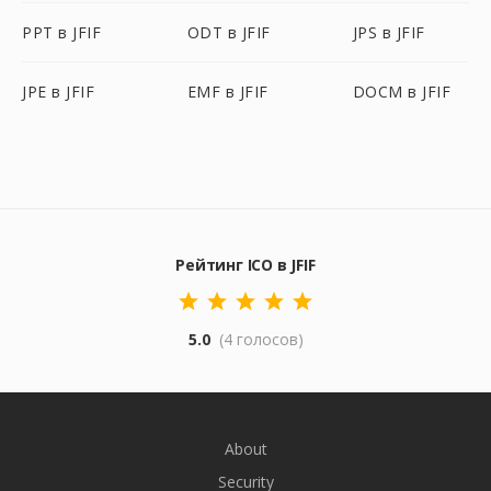
PPT в JFIF
ODT в JFIF
JPS в JFIF
JPE в JFIF
EMF в JFIF
DOCM в JFIF
Рейтинг ICO в JFIF
5.0
(4 голосов)
About
Security