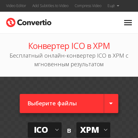
Video Editor
Add Subtitles to Video
Compress Video
Ещё
Конвертер ICO в XPM
Бесплатный онлайн-конвертер ICO в XPM с
мгновенным результатом
Выберите файлы
ICO
XPM
в