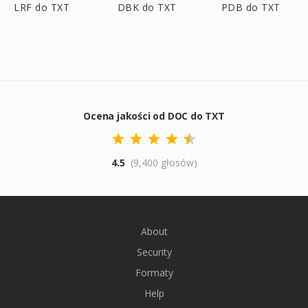
LRF do TXT
DBK do TXT
PDB do TXT
Ocena jakości od DOC do TXT
4.5
(9,400 głosów)
About
Security
Formaty
Help