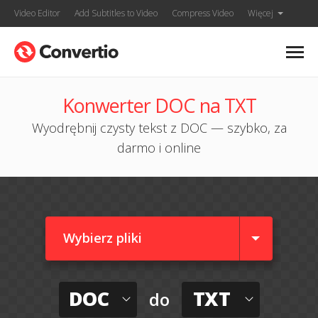
Video Editor
Add Subtitles to Video
Compress Video
Więcej
Konwerter DOC na TXT
Wyodrębnij czysty tekst z DOC — szybko, za
darmo i online
Wybierz pliki
DOC
TXT
do