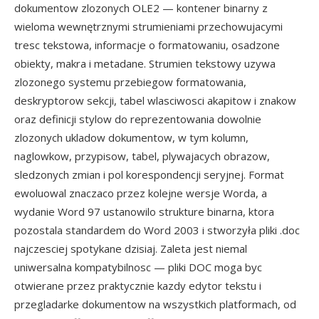
dokumentow zlozonych OLE2 — kontener binarny z
wieloma wewnętrznymi strumieniami przechowujacymi
tresc tekstowa, informacje o formatowaniu, osadzone
obiekty, makra i metadane. Strumien tekstowy uzywa
zlozonego systemu przebiegow formatowania,
deskryptorow sekcji, tabel wlasciwosci akapitow i znakow
oraz definicji stylow do reprezentowania dowolnie
zlozonych ukladow dokumentow, w tym kolumn,
naglowkow, przypisow, tabel, plywajacych obrazow,
sledzonych zmian i pol korespondencji seryjnej. Format
ewoluowal znaczaco przez kolejne wersje Worda, a
wydanie Word 97 ustanowilo strukture binarna, ktora
pozostala standardem do Word 2003 i stworzyła pliki .doc
najczesciej spotykane dzisiaj. Zaleta jest niemal
uniwersalna kompatybilnosc — pliki DOC moga byc
otwierane przez praktycznie kazdy edytor tekstu i
przegladarke dokumentow na wszystkich platformach, od