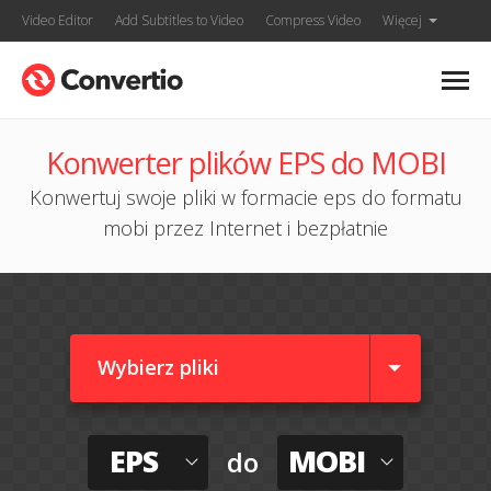
Video Editor
Add Subtitles to Video
Compress Video
Więcej
Konwerter plików EPS do MOBI
Konwertuj swoje pliki w formacie eps do formatu
mobi przez Internet i bezpłatnie
Wybierz pliki
EPS
MOBI
do