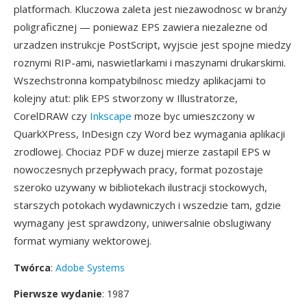
platformach. Kluczowa zaleta jest niezawodnosc w branży
poligraficznej — poniewaz EPS zawiera niezalezne od
urzadzen instrukcje PostScript, wyjscie jest spojne miedzy
roznymi RIP-ami, naswietlarkami i maszynami drukarskimi.
Wszechstronna kompatybilnosc miedzy aplikacjami to
kolejny atut: plik EPS stworzony w Illustratorze,
CorelDRAW czy
Inkscape
moze byc umieszczony w
QuarkXPress, InDesign czy Word bez wymagania aplikacji
zrodlowej. Chociaz PDF w duzej mierze zastapil EPS w
nowoczesnych przepływach pracy, format pozostaje
szeroko uzywany w bibliotekach ilustracji stockowych,
starszych potokach wydawniczych i wszedzie tam, gdzie
wymagany jest sprawdzony, uniwersalnie obslugiwany
format wymiany wektorowej.
Twórca
:
Adobe Systems
Pierwsze wydanie
: 1987