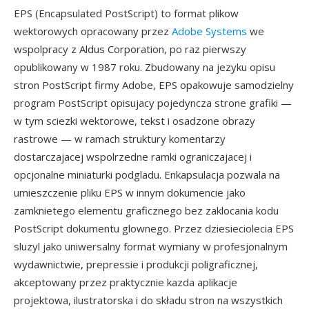
EPS (Encapsulated PostScript) to format plikow
wektorowych opracowany przez
Adobe Systems
we
wspolpracy z Aldus Corporation, po raz pierwszy
opublikowany w 1987 roku. Zbudowany na jezyku opisu
stron PostScript firmy Adobe, EPS opakowuje samodzielny
program PostScript opisujacy pojedyncza strone grafiki —
w tym sciezki wektorowe, tekst i osadzone obrazy
rastrowe — w ramach struktury komentarzy
dostarczajacej wspolrzedne ramki ograniczajacej i
opcjonalne miniaturki podgladu. Enkapsulacja pozwala na
umieszczenie pliku EPS w innym dokumencie jako
zamknietego elementu graficznego bez zaklocania kodu
PostScript dokumentu glownego. Przez dziesieciolecia EPS
sluzyl jako uniwersalny format wymiany w profesjonalnym
wydawnictwie, prepressie i produkcji poligraficznej,
akceptowany przez praktycznie kazda aplikacje
projektowa, ilustratorska i do składu stron na wszystkich