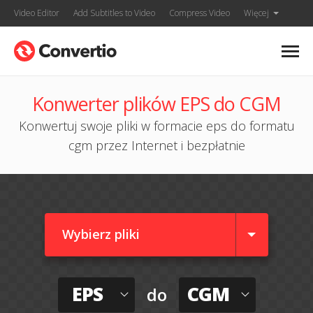
Video Editor
Add Subtitles to Video
Compress Video
Więcej
Konwerter plików EPS do CGM
Konwertuj swoje pliki w formacie eps do formatu
cgm przez Internet i bezpłatnie
Wybierz pliki
EPS
CGM
do