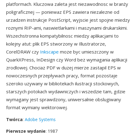
platformach. Kluczowa zaleta jest niezawodnosc w branży
poligraficznej — poniewaz EPS zawiera niezalezne od
urzadzen instrukcje PostScript, wyjscie jest spojne miedzy
roznymi RIP-ami, naswietlarkami i maszynami drukarskimi.
Wszechstronna kompatybilnosc miedzy aplikacjami to
kolejny atut: plik EPS stworzony w Illustratorze,
CorelDRAW czy
Inkscape
moze byc umieszczony w
QuarkXPress, InDesign czy Word bez wymagania aplikacji
zrodlowej. Chociaz PDF w duzej mierze zastapil EPS w
nowoczesnych przepływach pracy, format pozostaje
szeroko uzywany w bibliotekach ilustracji stockowych,
starszych potokach wydawniczych i wszedzie tam, gdzie
wymagany jest sprawdzony, uniwersalnie obslugiwany
format wymiany wektorowej.
Twórca
:
Adobe Systems
Pierwsze wydanie
: 1987