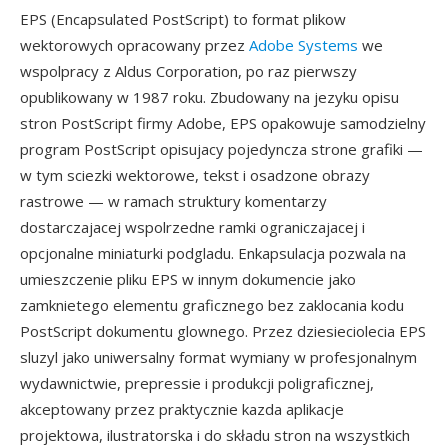
EPS (Encapsulated PostScript) to format plikow
wektorowych opracowany przez
Adobe Systems
we
wspolpracy z Aldus Corporation, po raz pierwszy
opublikowany w 1987 roku. Zbudowany na jezyku opisu
stron PostScript firmy Adobe, EPS opakowuje samodzielny
program PostScript opisujacy pojedyncza strone grafiki —
w tym sciezki wektorowe, tekst i osadzone obrazy
rastrowe — w ramach struktury komentarzy
dostarczajacej wspolrzedne ramki ograniczajacej i
opcjonalne miniaturki podgladu. Enkapsulacja pozwala na
umieszczenie pliku EPS w innym dokumencie jako
zamknietego elementu graficznego bez zaklocania kodu
PostScript dokumentu glownego. Przez dziesieciolecia EPS
sluzyl jako uniwersalny format wymiany w profesjonalnym
wydawnictwie, prepressie i produkcji poligraficznej,
akceptowany przez praktycznie kazda aplikacje
projektowa, ilustratorska i do składu stron na wszystkich