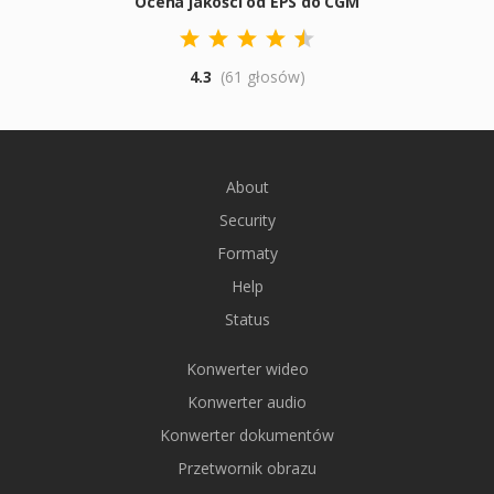
Ocena jakości od EPS do CGM
4.3
(61 głosów)
About
Security
Formaty
Help
Status
Konwerter wideo
Konwerter audio
Konwerter dokumentów
Przetwornik obrazu