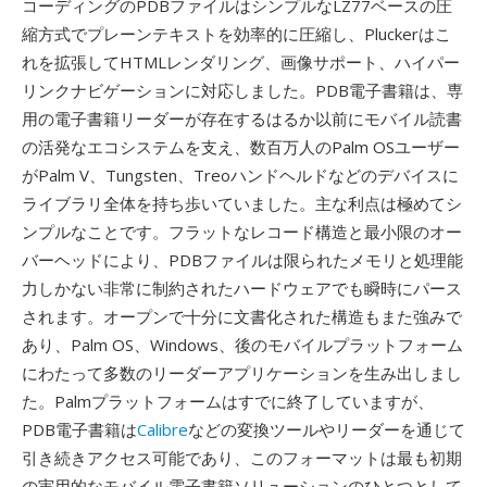
コーディングのPDBファイルはシンプルなLZ77ベースの圧
縮方式でプレーンテキストを効率的に圧縮し、Pluckerはこ
れを拡張してHTMLレンダリング、画像サポート、ハイパー
リンクナビゲーションに対応しました。PDB電子書籍は、専
用の電子書籍リーダーが存在するはるか以前にモバイル読書
の活発なエコシステムを支え、数百万人のPalm OSユーザー
がPalm V、Tungsten、Treoハンドヘルドなどのデバイスに
ライブラリ全体を持ち歩いていました。主な利点は極めてシ
ンプルなことです。フラットなレコード構造と最小限のオー
バーヘッドにより、PDBファイルは限られたメモリと処理能
力しかない非常に制約されたハードウェアでも瞬時にパース
されます。オープンで十分に文書化された構造もまた強みで
あり、Palm OS、Windows、後のモバイルプラットフォーム
にわたって多数のリーダーアプリケーションを生み出しまし
た。Palmプラットフォームはすでに終了していますが、
PDB電子書籍は
Calibre
などの変換ツールやリーダーを通じて
引き続きアクセス可能であり、このフォーマットは最も初期
の実用的なモバイル電子書籍ソリューションのひとつとして