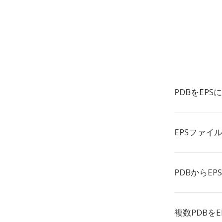
PDBをEP
EPSファイ
PDBからE
複数PDBを