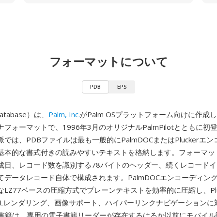
フォーマットについて
PDB
EPS
Database）は、
Palm, Inc.
がPalm OSプラットフォーム向けに作成
フォーマットで、1996年3月のオリジナルPalmPilotとともに
では、PDBファイルは最も一般的にPalmDOCまたはPluckerエ
基本的な書式付きの読みやすいテキストを格納します。フォーマッ
成日、レコード数を識別する78バイトのヘッダー、続くレコード
てデータレコード自体で構成されます。PalmDOCエンコーディング
LZ77ベースの圧縮方式でプレーンテキストを効率的に圧縮し、Plu
MLレンダリング、画像サポート、ハイパーリンクナビゲーションに
子書籍は、専用の電子書籍リーダーが存在するはるか以前にモバイル