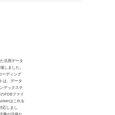
した汎用データ
初登場しました。
ンコーディング
トは、データ
インデックステ
のPDBファイ
ckerはこれを
対応しまし
読書の活発な