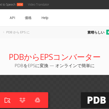
xt to Speech
Video Translator
API
価格
Help
素晴らしい
ー
PDB から EPS に
PDBからEPSコンバーター
PDBをEPSに変換 — オンラインで簡単に
PDB