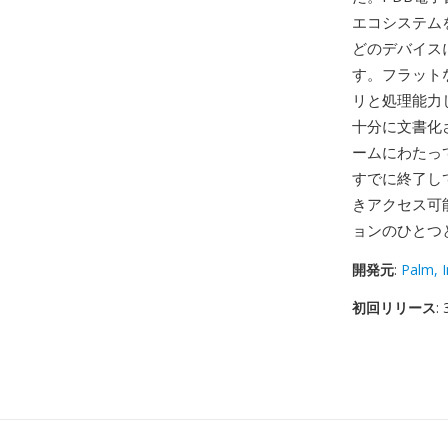
エコシステムを支
どのデバイス
す。フラット
リと処理能力
十分に文書化さ
ームにわたっ
すでに終了し
きアクセス可
ョンのひとつ
開発元
:
Palm, I
初回リリース
: