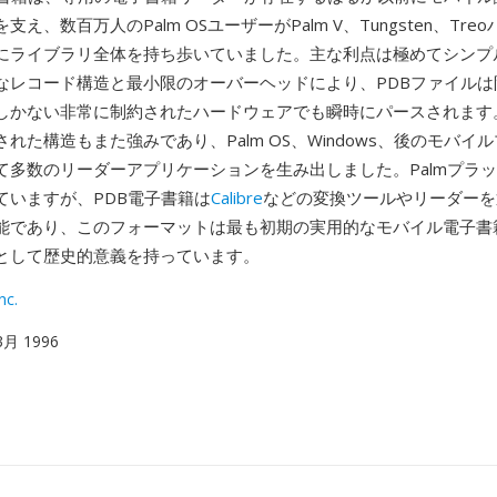
え、数百万人のPalm OSユーザーがPalm V、Tungsten、Tr
にライブラリ全体を持ち歩いていました。主な利点は極めてシンプ
なレコード構造と最小限のオーバーヘッドにより、PDBファイルは
しかない非常に制約されたハードウェアでも瞬時にパースされます
れた構造もまた強みであり、Palm OS、Windows、後のモバイ
て多数のリーダーアプリケーションを生み出しました。Palmプラ
ていますが、PDB電子書籍は
Calibre
などの変換ツールやリーダーを
能であり、このフォーマットは最も初期の実用的なモバイル電子書
として歴史的意義を持っています。
nc.
 3月 1996