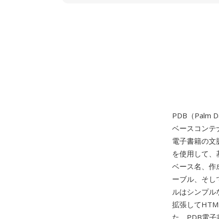
PDB（Palm 
ベースコンテナ
電子書籍の文脈
を使用して、
ベース名、作
ーブル、そし
ルはシンプルな
拡張してHT
た。PDB電