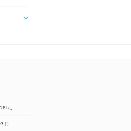
OBI に
VG に